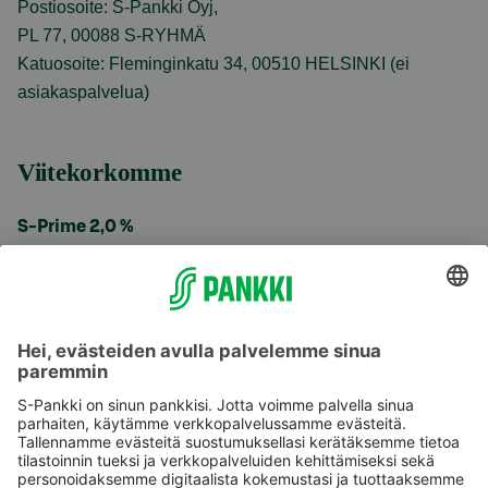
Postiosoite: S-Pankki Oyj,
PL 77, 00088 S-RYHMÄ
Katuosoite: Fleminginkatu 34, 00510 HELSINKI (ei
asiakaspalvelua)
Viitekorkomme
S-Prime 2,0 %
Käyttöehdot