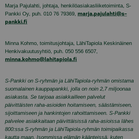
Marja Pajulahti, johtaja, henkilöasiakasliiketoiminta, S-
Pankki Oy, puh. 010 76 79369,
marja.pajulahti@s-
pankki.fi
Minna Kohmo, toimitusjohtaja, LähiTapiola Keskinäinen
Henkivakuutusyhtiö, puh. 050 556 6507,
minna.kohmo@lahitapiola.fi
S-Pankki on S-ryhmän ja LähiTapiola-ryhmän omistama
suomalainen kauppapankki, jolla on noin 2,7 miljoonaa
asiakasta. Se tarjoaa asiakkailleen palvelut
päivittäisten raha-asioiden hoitamiseen, säästämiseen,
sijoittamiseen ja hankintojen rahoittamiseen. S-Pankki
palvelee asiakkaitaan päivittäisissä raha-asioissa lähes
800:ssa S-ryhmän ja LähiTapiola-ryhmän toimipaikassa
kautta maan. Isommissa elämän käänteissä, kuten