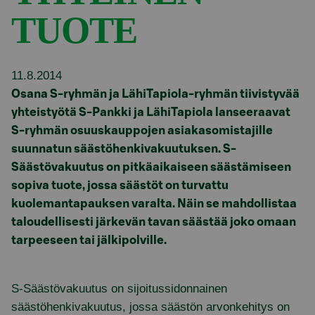
TUOTE
11.8.2014
Osana S-ryhmän ja LähiTapiola-ryhmän tiivistyvää
yhteistyötä S-Pankki ja LähiTapiola lanseeraavat
S-ryhmän osuuskauppojen asiakasomistajille
suunnatun säästöhenkivakuutuksen. S-
Säästövakuutus on pitkäaikaiseen säästämiseen
sopiva tuote, jossa säästöt on turvattu
kuolemantapauksen varalta. Näin se mahdollistaa
taloudellisesti järkevän tavan säästää joko omaan
tarpeeseen tai jälkipolville.
S-Säästövakuutus on sijoitussidonnainen
säästöhenkivakuutus, jossa säästön arvonkehitys on