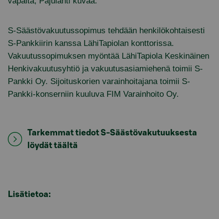
vapaita, Pajulahti kuvaa.
S-Säästövakuutussopimus tehdään henkilökohtaisesti
S-Pankkiirin kanssa LähiTapiolan konttorissa.
Vakuutussopimuksen myöntää LähiTapiola Keskinäinen
Henkivakuutusyhtiö ja vakuutusasiamiehenä toimii S-
Pankki Oy. Sijoituskorien varainhoitajana toimii S-
Pankki-konserniin kuuluva FIM Varainhoito Oy.
Tarkemmat tiedot S-Säästövakutuuksesta
löydät täältä
Lisätietoa: