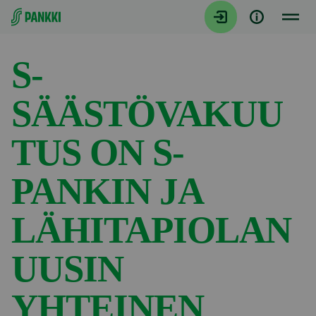
Siirry suoraan sisältöön
Tiedotteet
S-
SÄÄSTÖVAKUU
TUS ON S-
PANKIN JA
LÄHITAPIOLAN
UUSIN
YHTEINEN