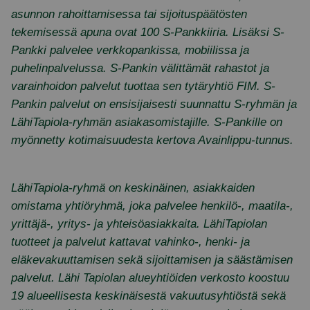
asunnon rahoittamisessa tai sijoituspäätösten
tekemisessä apuna ovat 100 S-Pankkiiria. Lisäksi S-
Pankki palvelee verkkopankissa, mobiilissa ja
puhelinpalvelussa. S-Pankin välittämät rahastot ja
varainhoidon palvelut tuottaa sen tytäryhtiö FIM. S-
Pankin palvelut on ensisijaisesti suunnattu S-ryhmän ja
LähiTapiola-ryhmän asiakasomistajille. S-Pankille on
myönnetty kotimaisuudesta kertova Avainlippu-tunnus.
LähiTapiola-ryhmä on keskinäinen, asiakkaiden
omistama yhtiöryhmä, joka palvelee henkilö-, maatila-,
yrittäjä-, yritys- ja yhteisöasiakkaita. LähiTapiolan
tuotteet ja palvelut kattavat vahinko-, henki- ja
eläkevakuuttamisen sekä sijoittamisen ja säästämisen
palvelut. Lähi Tapiolan alueyhtiöiden verkosto koostuu
19 alueellisesta keskinäisestä vakuutusyhtiöstä sekä