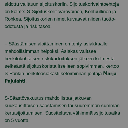
sidottu valittuun sijoituskoriin. Sijoituskorivaihtoehtoja
on kolme: S-Sijoituskorit Varovainen, Kohtuullinen ja
Rohkea. Sijoituskorien nimet kuvaavat niiden tuotto-
odotusta ja riskitasoa.
– Säästämisen aloittaminen on tehty asiakkaalle
mahdollisimman helpoksi. Asiakas valitsee
henkilökohtaisen riskikartoituksen jälkeen kolmesta
selkeästä sijoituskorista itselleen sopivimman, kertoo
S-Pankin henkilöasiakasliiketoiminnan johtaja
Marja
.
Pajulahti
S-Säästövakuutus mahdollistaa jatkuvan
kuukausittaisen säästämisen tai suuremman summan
kertasijoittamisen. Suositeltava vähimmäissijoitusaika
on 5 vuotta.