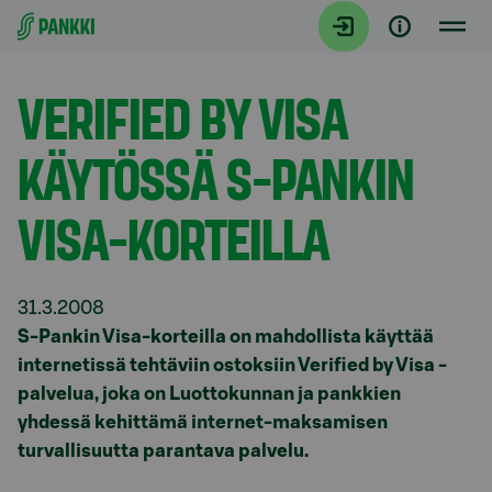
Siirry suoraan sisältöön
Tiedotteet
VERIFIED BY VISA
KÄYTÖSSÄ S-PANKIN
VISA-KORTEILLA
31.3.2008
S-Pankin Visa-korteilla on mahdollista käyttää
internetissä tehtäviin ostoksiin Verified by Visa -
palvelua, joka on Luottokunnan ja pankkien
yhdessä kehittämä internet-maksamisen
turvallisuutta parantava palvelu.