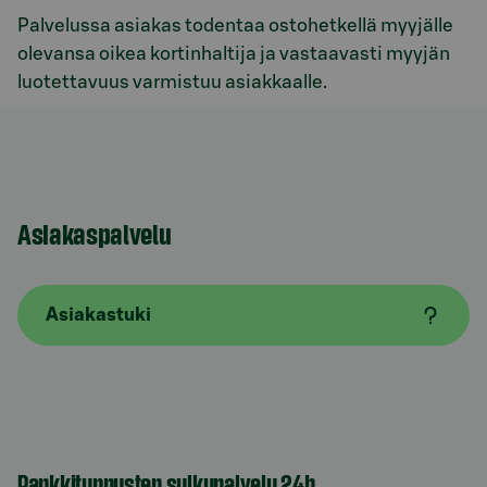
Palvelussa asiakas todentaa ostohetkellä myyjälle
olevansa oikea kortinhaltija ja vastaavasti myyjän
luotettavuus varmistuu asiakkaalle.
Asiakaspalvelu
Asiakastuki
Pankkitunnusten sulkupalvelu 24h