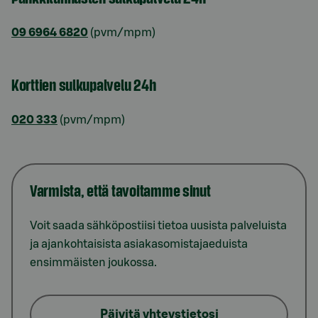
09 6964 6820
(pvm/mpm)
Korttien sulkupalvelu 24h
020 333
(pvm/mpm)
Varmista, että tavoitamme sinut
Voit saada sähköpostiisi tietoa uusista palveluista
ja ajankohtaisista asiakasomistajaeduista
ensimmäisten joukossa.
Päivitä yhteystietosi