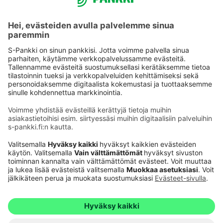
Käyttöehdot
Tietosuoja
Saavutettavuusseloste
Evästeet
Verkkopalvelujen käytön edellytykset
Ehdot ja muut asiakirjat
© S-Pankki