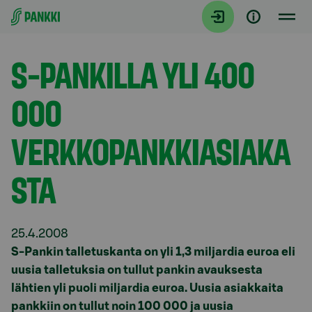
Siirry suoraan sisältöön
Tiedotteet
S-PANKILLA YLI 400
000
VERKKOPANKKIASIAKA
STA
25.4.2008
S-Pankin talletuskanta on yli 1,3 miljardia euroa eli
uusia talletuksia on tullut pankin avauksesta
lähtien yli puoli miljardia euroa. Uusia asiakkaita
pankkiin on tullut noin 100 000 ja uusia