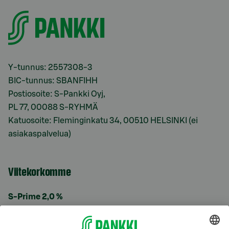
Y-tunnus: 2557308-3
BIC-tunnus: SBANFIHH
Postiosoite: S-Pankki Oyj,
PL 77, 00088 S-RYHMÄ
Katuosoite: Fleminginkatu 34, 00510 HELSINKI (ei
asiakaspalvelua)
Viitekorkomme
S-Prime 2,0 %