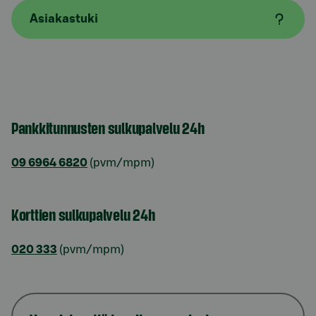
Asiakastuki
Pankkitunnusten sulkupalvelu 24h
09 6964 6820
(pvm/mpm)
Korttien sulkupalvelu 24h
020 333
(pvm/mpm)