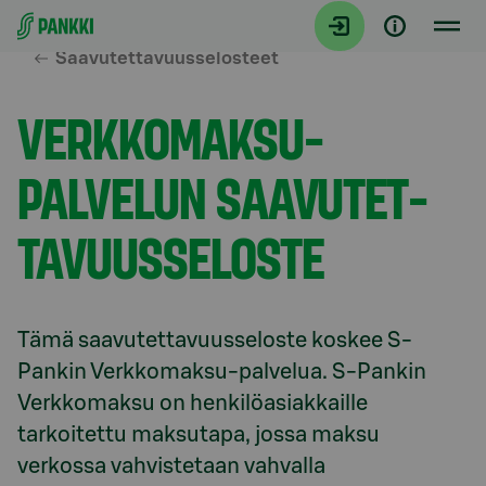
Siirry suoraan sisältöön
Saavutettavuusselosteet
VERKKOMAKSU-
PALVELUN SAAVU­TET­
TA­VUUS­SELOSTE
Tämä saa­vu­tet­ta­vuus­se­los­te koskee S-
Pankin Verkkomaksu-palvelua. S-Pankin 
Verkkomaksu on henkilöasiakkaille 
tarkoitettu maksutapa, jossa maksu 
verkossa vahvistetaan vahvalla 