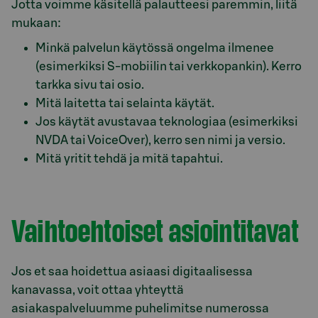
Jotta voimme käsitellä palautteesi paremmin, liitä
mukaan:
Minkä palvelun käytössä ongelma ilmenee
(esimerkiksi S-mobiilin tai verkkopankin). Kerro
tarkka sivu tai osio.
Mitä laitetta tai selainta käytät.
Jos käytät avustavaa teknologiaa (esimerkiksi
NVDA tai VoiceOver), kerro sen nimi ja versio.
Mitä yritit tehdä ja mitä tapahtui.
Vaihtoehtoiset asiointitavat
Jos et saa hoidettua asiaasi digitaalisessa
kanavassa, voit ottaa yhteyttä
asiakaspalveluumme puhelimitse numerossa