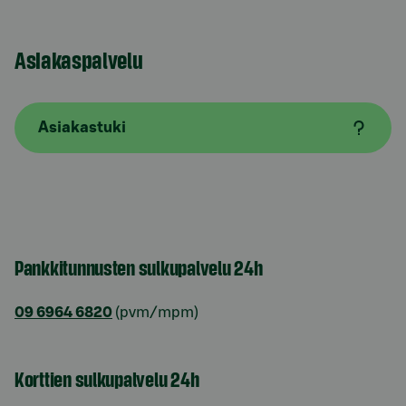
Asiakaspalvelu
Asiakastuki
Pankkitunnusten sulkupalvelu 24h
09 6964 6820
(pvm/mpm)
Korttien sulkupalvelu 24h