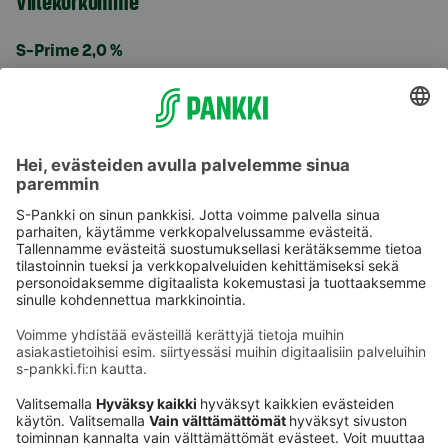
Viitekorkomme
S-Prime 2,0 %
Käyttöehdot
Tietosuoja
Saavutettavuusseloste
Evästeet