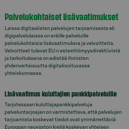
Palvelukohtaiset lisävaatimukset
Laissa digitaalisten palvelujen tarjoamisesta eli
digipalvelulaissa on eräille palveluille
palvelukohtaisia lisävaatimuksia ja velvoitteita.
Velvoitteet tulevat EU:n esteettömyysdirektiivistä
ja tarkoituksena on edistää ihmisten
yhdenvertaisuutta digitalisoituvassa
yhteiskunnassa.
Lisävaatimus kuluttajien pankkipalveluille
Tarjotessaan kuluttajapankkipalveluja
palveluntarjoajan on varmistettava, että palvelujen
tarjoamista koskevat tiedot ovat ymmärrettäviä
Euroopan neuvoston kieliä koskevan yhteisen