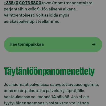
+358 (0)10 76 5800
(pvm/mpm) maanantaista
perjantaihin kello 9-16 välisenä aikana.
Vaihtoehtoisesti voit asioida myös
asiakaspalvelupisteellämme.
Hae toimipaikkaa
Täytäntöönpanomenettely
Jos huomaat palvelussa saavutettavuusongelmia,
anna ensin palautetta palvelun ylläpitäjälle.
Vastauksessa voi mennä 14 päivää. Jos et ole
tyytyväinen saamaasi vastaukseen tai et saa