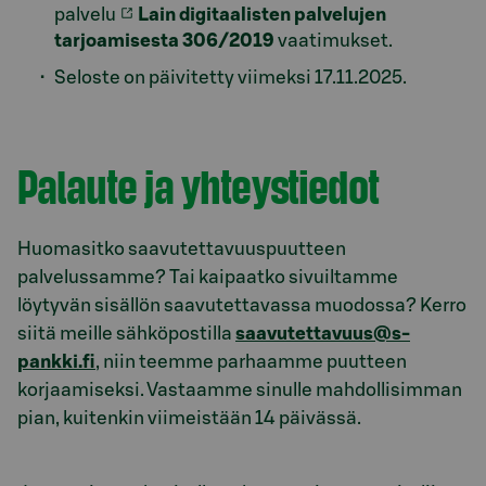
palvelu
Lain digitaalisten palvelujen
tarjoamisesta 306/2019
vaatimukset.
Seloste on päivitetty viimeksi 17.11.2025.
Model.AnchorLinkTargetDescription saavutettavuu
Palaute ja yhteystiedot
Huomasitko saavutettavuuspuutteen
palvelussamme? Tai kaipaatko sivuiltamme
löytyvän sisällön saavutettavassa muodossa? Kerro
siitä meille sähköpostilla
saavutettavuus@s-
pankki.fi
, niin teemme parhaamme puutteen
korjaamiseksi. Vastaamme sinulle mahdollisimman
pian, kuitenkin viimeistään 14 päivässä.