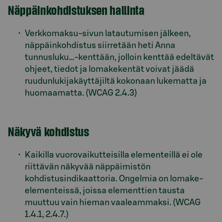
Näppäinkohdistuksen hallinta
Verkkomaksu-sivun latautumisen jälkeen,
näppäinkohdistus siirretään heti Anna
tunnusluku…-kenttään, jolloin kenttää edeltävät
ohjeet, tiedot ja lomakekentät voivat jäädä
ruudunlukijakäyttäjiltä kokonaan lukematta ja
huomaamatta. (WCAG 2.4.3)
Näkyvä kohdistus
Kaikilla vuorovaikutteisilla elementeillä ei ole
riittävän näkyvää näppäimistön
kohdistusindikaattoria. Ongelmia on lomake-
elementeissä, joissa elementtien tausta
muuttuu vain hieman vaaleammaksi. (WCAG
1.4.1, 2.4.7.)