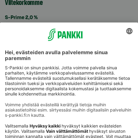
Viitekorkomme
S-Prime 2,0 %
Käyttöehdot
Tietosuoja
Saavutettavuusseloste
Evästeet