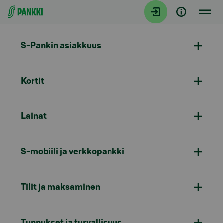
Siirry suoraan sisältöön
S-Pankin asiakkuus
Kortit
Lainat
S-mobiili ja verkkopankki
Tilit ja maksaminen
Tunnukset ja turvallisuus