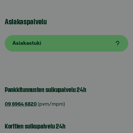
Asiakaspalvelu
Asiakastuki
Pankkitunnusten sulkupalvelu 24h
09 6964 6820
(pvm/mpm)
Korttien sulkupalvelu 24h