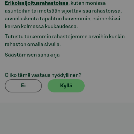
Erikoissijoitusrahastoissa
, kuten monissa
asuntoihin tai metsään sijoittavissa rahastoissa,
arvonlaskenta tapahtuu harvemmin, esimerkiksi
kerran kolmessa kuukaudessa.
Tutustu tarkemmin rahastojemme arvoihin kunkin
rahaston omalla sivulla.
Säästämisen sanakirja
Oliko tämä vastaus hyödyllinen?
Ei
Kyllä