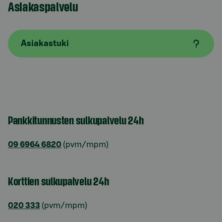
Asiakaspalvelu
Asiakastuki
Pankkitunnusten sulkupalvelu 24h
09 6964 6820
(pvm/mpm)
Korttien sulkupalvelu 24h
020 333
(pvm/mpm)