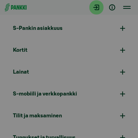
Siirry suoraan sisältöön
S-Pankin asiakkuus
Kortit
Lainat
S-mobiili ja verkkopankki
Tilit ja maksaminen
Tunnukset ja turvallisuus