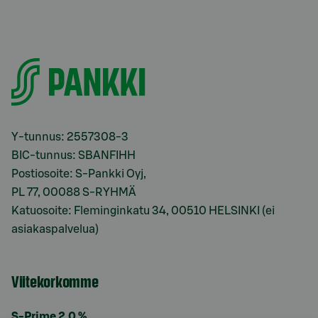
Y-tunnus: 2557308-3
BIC-tunnus: SBANFIHH
Postiosoite: S-Pankki Oyj,
PL 77, 00088 S-RYHMÄ
Katuosoite: Fleminginkatu 34, 00510 HELSINKI (ei
asiakaspalvelua)
Viitekorkomme
S-Prime 2,0 %