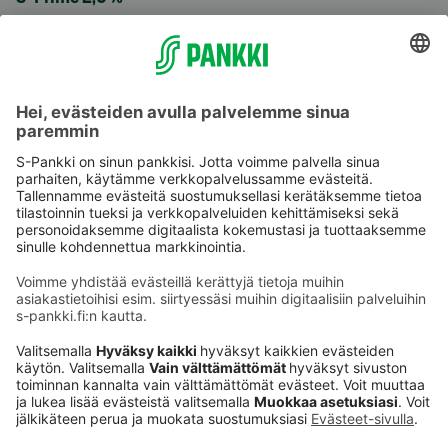
Käyttöehdot
Tietosuoja
Saavutettavuusseloste
Evästeet
Verkkopalvelujen käytön edellytykset
Ehdot ja muut asiakirjat