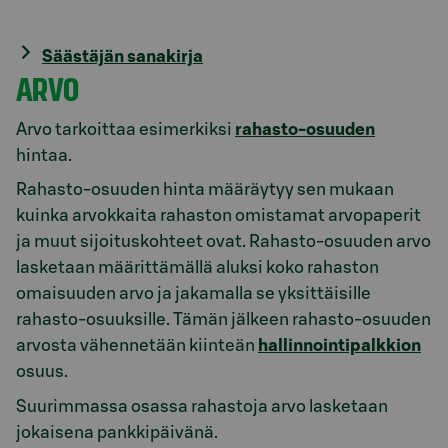
Säästäjän sanakirja
ARVO
Arvo tarkoittaa esimerkiksi
rahasto-osuuden
hintaa.
Rahasto-osuuden hinta määräytyy sen mukaan
kuinka arvokkaita rahaston omistamat arvopaperit
ja muut sijoituskohteet ovat. Rahasto-osuuden arvo
lasketaan määrittämällä aluksi koko rahaston
omaisuuden arvo ja jakamalla se yksittäisille
rahasto-osuuksille. Tämän jälkeen rahasto-osuuden
arvosta vähennetään kiinteän
hallinnointipalkkion
osuus.
Suurimmassa osassa rahastoja arvo lasketaan
jokaisena pankkipäivänä.