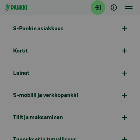
Siirry suoraan sisältöön
S-Pankin asiakkuus
Kortit
Lainat
S-mobiili ja verkkopankki
Tilit ja maksaminen
Tunnukset ja turvallisuus