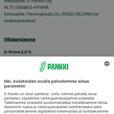
Postiosoite: S-Pankki Oyj,
PL 77, 00088 S-RYHMÄ
Katuosoite: Fleminginkatu 34, 00510 HELSINKI (ei
asiakaspalvelua)
Viitekorkomme
S-Prime 2,0 %
Käyttöehdot