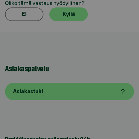
Oliko tämä vastaus hyödyllinen?
Ei
Kyllä
Asiakaspalvelu
Asiakastuki