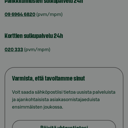
Pankkitunnusten sulkupalvelu 24h
09 6964 6820
(pvm/mpm)
Korttien sulkupalvelu 24h
020 333
(pvm/mpm)
Varmista, että tavoitamme sinut
Voit saada sähköpostiisi tietoa uusista palveluista
ja ajankohtaisista asiakasomistajaeduista
ensimmäisten joukossa.
Päivitä yhteystietosi