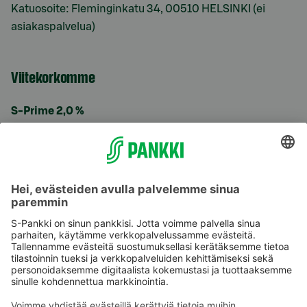
Katuosoite: Fleminginkatu 34, 00510 HELSINKI (ei
asiakaspalvelua)
Viitekorkomme
S-Prime 2,0 %
Käyttöehdot
Tietosuoja