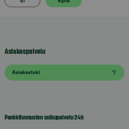
Ei
Kyllä
Asiakaspalvelu
Asiakastuki
Pankkitunnusten sulkupalvelu 24h