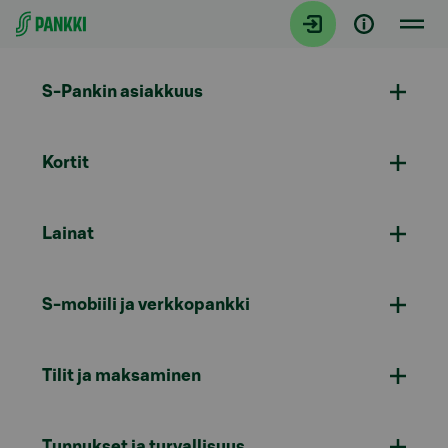
Siirry suoraan sisältöön
S-Pankin asiakkuus
Kortit
Lainat
S-mobiili ja verkkopankki
Tilit ja maksaminen
Tunnukset ja turvallisuus