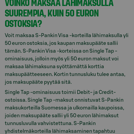
VOINKO MAKSAA LÄHIMAKSULLA
SUUREMPIA, KUIN 50 EURON
OSTOKSIA?
Voit maksaa S-Pankin Visa -korteilla lähimaksulla yli
50 euron ostoksia, jos kaupan maksupääte sallii
tämän. S-Pankin Visa -korteissa on Single Tap -
ominaisuus, jolloin myös yli 50 euron maksut voi
maksaa lähimaksuna syöttämättä korttia
maksupäätteeseen. Kortin tunnusluku tulee antaa,
jos maksupääte pyytää sitä.
Single Tap -ominaisuus toimii Debit- ja Credit-
ostoissa. Single Tap -maksut onnistuvat S-Pankin
maksukorteilla Suomessa ja ulkomailla kaupoissa,
joiden maksupääte sallii yli 50 euron lähimaksut
tunnusluvulla vahvistettuna. S-Pankin
yhdistelmäkorteilla lähimaksaminen tapahtuu