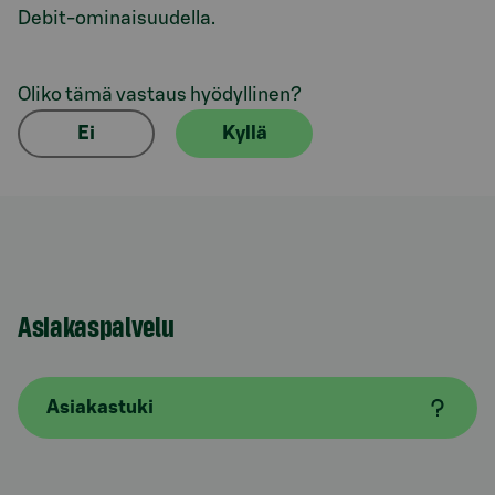
Debit-ominaisuudella.
Oliko tämä vastaus hyödyllinen?
Ei
Kyllä
Asiakaspalvelu
Asiakastuki