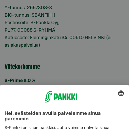
Y-tunnus: 2557308-3
BIC-tunnus: SBANFIHH
Postiosoite: S-Pankki Oyj,
PL 77, 00088 S-RYHMÄ
Katuosoite: Fleminginkatu 34, 00510 HELSINKI (ei
asiakaspalvelua)
Viitekorkomme
S-Prime 2,0 %