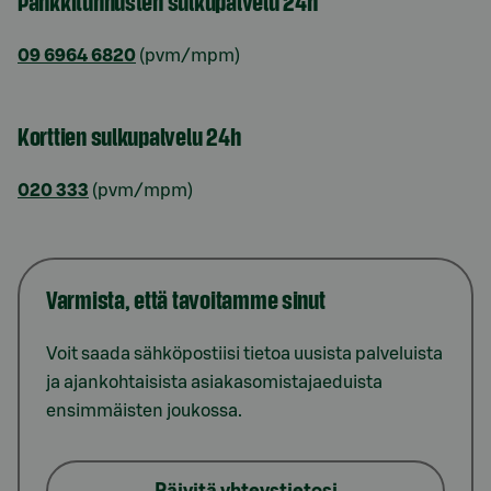
Pankkitunnusten sulkupalvelu 24h
09 6964 6820
(pvm/mpm)
Korttien sulkupalvelu 24h
020 333
(pvm/mpm)
Varmista, että tavoitamme sinut
Voit saada sähköpostiisi tietoa uusista palveluista
ja ajankohtaisista asiakasomistajaeduista
ensimmäisten joukossa.
Päivitä yhteystietosi