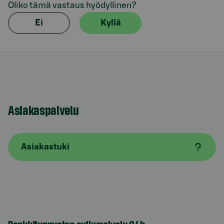
Oliko tämä vastaus hyödyllinen?
Ei
Kyllä
Asiakaspalvelu
Asiakastuki