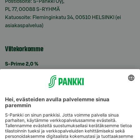
Postiosoite: S-Pankki Oyj,
PL 77, 00088 S-RYHMÄ
Katuosoite: Fleminginkatu 34, 00510 HELSINKI (ei
asiakaspalvelua)
Viitekorkomme
S-Prime 2,0 %
Käyttöehdot