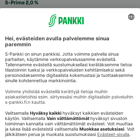
S-Prime 2,0 %
Käyttöehdot
Tietosuoja
Saavutettavuusseloste
Evästeet
Verkkopalvelujen käytön edellytykset