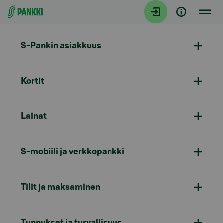
Siirry suoraan sisältöön
S-Pankin asiakkuus
Kortit
Lainat
S-mobiili ja verkkopankki
Tilit ja maksaminen
Tunnukset ja turvallisuus