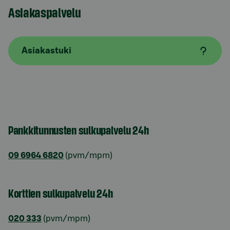
Asiakaspalvelu
Asiakastuki
Pankkitunnusten sulkupalvelu 24h
09 6964 6820
(pvm/mpm)
Korttien sulkupalvelu 24h
020 333
(pvm/mpm)