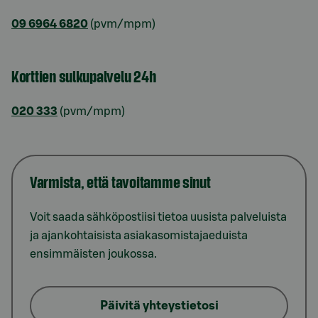
09 6964 6820
(pvm/mpm)
Korttien sulkupalvelu 24h
020 333
(pvm/mpm)
Varmista, että tavoitamme sinut
Voit saada sähköpostiisi tietoa uusista palveluista
ja ajankohtaisista asiakasomistajaeduista
ensimmäisten joukossa.
Päivitä yhteystietosi