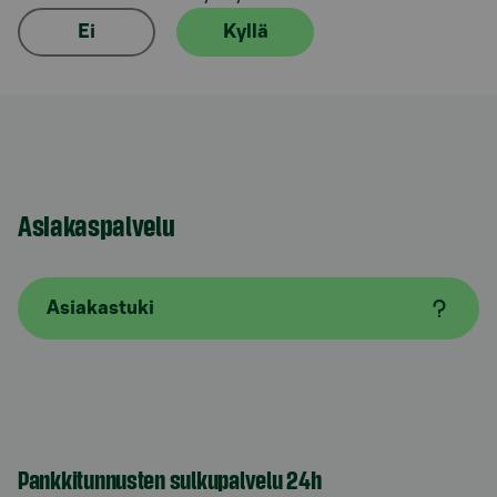
Ei
Kyllä
Asiakaspalvelu
Asiakastuki
Pankkitunnusten sulkupalvelu 24h