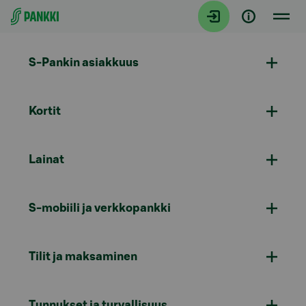
Siirry suoraan sisältöön
S-Pankin asiakkuus
Kortit
Lainat
S-mobiili ja verkkopankki
Tilit ja maksaminen
Tunnukset ja turvallisuus