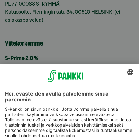
PL 77, 00088 S-RYHMÄ
Katuosoite: Fleminginkatu 34, 00510 HELSINKI (ei
asiakaspalvelua)
Viitekorkomme
S-Prime 2,0 %
Käyttöehdot