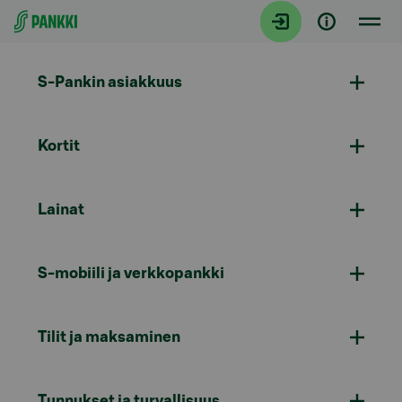
Siirry suoraan sisältöön
S-Pankin asiakkuus
Kortit
Lainat
S-mobiili ja verkkopankki
Tilit ja maksaminen
Tunnukset ja turvallisuus