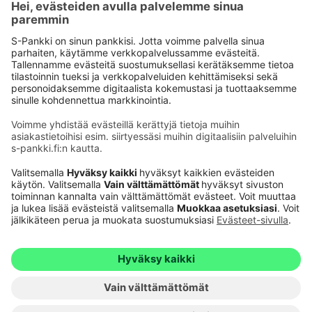
Käyttöehdot
Tietosuoja
Saavutettavuusseloste
Evästeet
Verkkopalvelujen käytön edellytykset
Ehdot ja muut asiakirjat
© S-Pankki
1