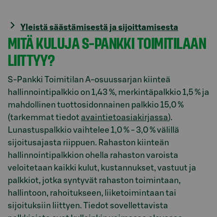
Yleistä säästämisestä ja sijoittamisesta
MITÄ KULUJA S-PANKKI TOIMITILAAN
LIITTYY?
S-Pankki Toimitilan A-osuussarjan kiinteä
hallinnointipalkkio on 1,43 %, merkintäpalkkio 1,5 % ja
mahdollinen tuottosidonnainen palkkio 15,0 %
(tarkemmat tiedot
avaintietoasiakirjassa
).
Lunastuspalkkio vaihtelee 1,0 % - 3,0 % välillä
sijoitusajasta riippuen. Rahaston kiinteän
hallinnointipalkkion ohella rahaston varoista
veloitetaan kaikki kulut, kustannukset, vastuut ja
palkkiot, jotka syntyvät rahaston toimintaan,
hallintoon, rahoitukseen, liiketoimintaan tai
sijoituksiin liittyen. Tiedot sovellettavista