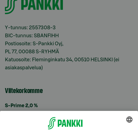
Y-tunnus: 2557308-3
BIC-tunnus: SBANFIHH
Postiosoite: S-Pankki Oyj,
PL 77, 00088 S-RYHMÄ
Katuosoite: Fleminginkatu 34, 00510 HELSINKI (ei
asiakaspalvelua)
Viitekorkomme
S-Prime 2,0 %