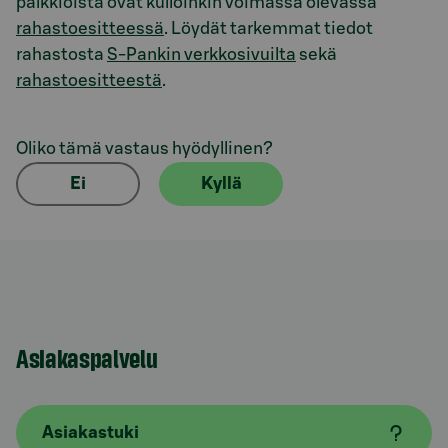
palkkioista ovat kulloinkin voimassa olevassa
rahastoesitteessä
. Löydät tarkemmat tiedot
rahastosta
S-Pankin verkkosivuilta
sekä
rahastoesitteestä
.
Oliko tämä vastaus hyödyllinen?
Ei
Kyllä
Asiakaspalvelu
Asiakastuki