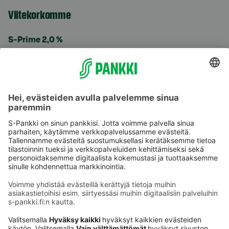
Viitekorkomme
S-Prime 2,0 %
Käyttöehdot
Tietosuoja
Saavutettavuusseloste
Evästeet