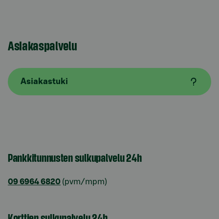
Asiakaspalvelu
Asiakastuki
Pankkitunnusten sulkupalvelu 24h
09 6964 6820
(pvm/mpm)
Korttien sulkupalvelu 24h