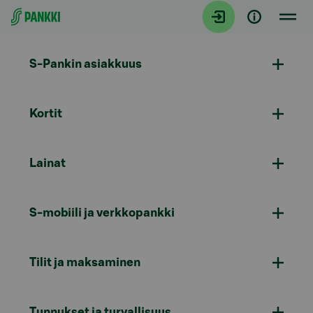
Siirry suoraan sisältöön
S-Pankin asiakkuus
Kortit
Lainat
S-mobiili ja verkkopankki
Tilit ja maksaminen
Tunnukset ja turvallisuus