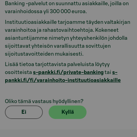
Banking -palvelut on suunnattu asiakkaille, joilla on
varainhoidossa yli 300 000 euroa.
Instituutioasiakkaille tarjoamme täyden valtakirjan
varainhoitoa ja rahastovaihtoehtoja. Kokeneet
asiantuntijamme nimetyn yhteyshenkilön johdolla
sijoittavat yhteisön varallisuutta sovittujen
sijoitustavoitteiden mukaisesti.
Lisää tietoa tarjottavista palveluista löytyy
osoitteista
s-pankki.fi/private-banking
tai
s-
pankki.fi/fi/varainhoito-instituutioasiakkaille
Oliko tämä vastaus hyödyllinen?
Ei
Kyllä