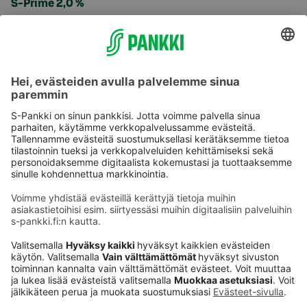
S-Prime 2,0 %
Käyttöehdot
Tietosuoja
Saavutettavuusseloste
Evästeet
Verkkopalvelujen käytön edellytykset