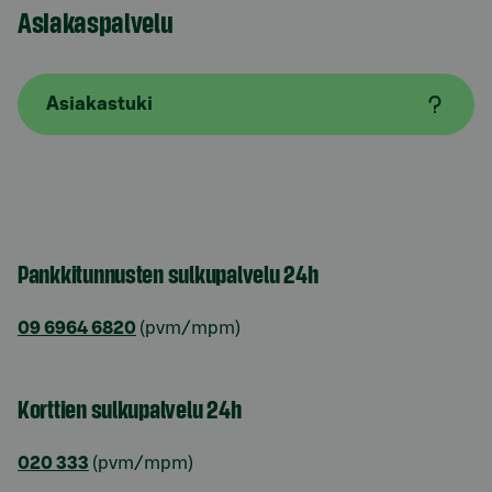
Asiakaspalvelu
Asiakastuki
Pankkitunnusten sulkupalvelu 24h
09 6964 6820
(pvm/mpm)
Korttien sulkupalvelu 24h
020 333
(pvm/mpm)