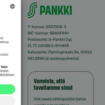
i
Y-tunnus: 2557308-3
BIC-tunnus: SBANFIHH
Postiosoite: S-Pankki Oyj,
sesi
PL 77, 00088 S-RYHMÄ
Katuosoite: Fleminginkatu 34, 00510
HELSINKI (ei asiakaspalvelua)
Varmista, että
tavoitamme sinut
iointi
Voit saada sähköpostiisi tietoa