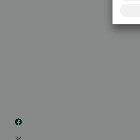
020 333
(