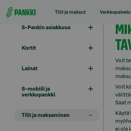
Siirry suoraan sisältöön
Tilit ja maksut
Verkkopalvelu
Yle
MI
S-Pankin asiakkuus
TA
Kortit
Voit t
Lainat
maksua
maksu
Voit k
S-mobiili ja
verkkopankki
välitt
Saat 
Käytä 
Tilit ja maksaminen
myöhem
ei ole