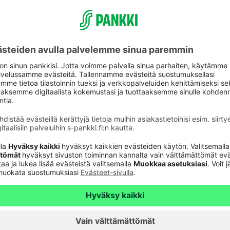
aspalvelu
Oikopolut
Päivitä asiakastietos
astuki
Tarkista
verkkopankkitunnuk
Tule asiakkaaksi
unnusten
Palveluhinnasto
lvelu 24h
Usein kysyttyä
6820
(pvm/mpm)
Turvallinen pankkias
n sulkupalvelu 24h
Rahastojen arvot