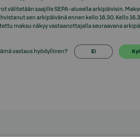
irrot välitetään saajille SEPA-alueella arkipäivisin. Ma
ahvistanut sen arkipäivänä ennen kello 16.30. Kello 16
tettu maksu näkyy vastaanottajalla seuraavana arkipä
tämä vastaus hyödyllinen?
Ei
Kyl