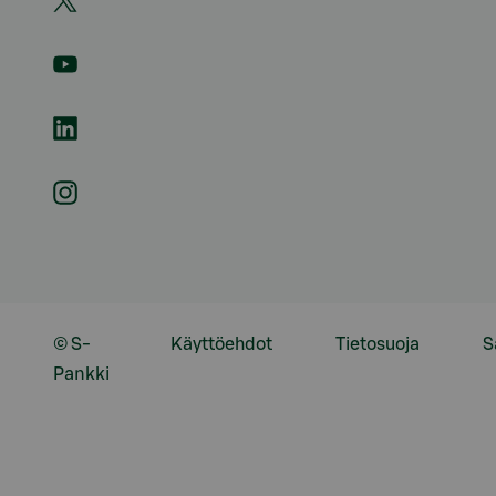
© S-
Käyttöehdot
Tietosuoja
S
Pankki