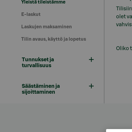
Yleistä tileistämme
Tilisi
E-laskut
olet v
vahvis
Laskujen maksaminen
Tilin avaus, käyttö ja lopetus
Oliko 
Tunnukset ja
turvallisuus
Säästäminen ja
sijoittaminen