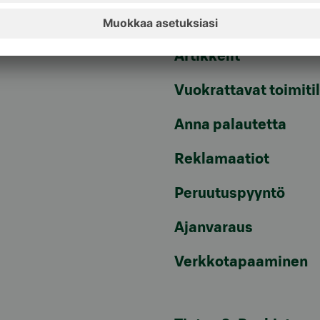
Tiedotteet
pvm/mpm)
Artikkelit
Vuokrattavat toimiti
Anna palautetta
Reklamaatiot
Peruutuspyyntö
Ajanvaraus
Verkkotapaaminen