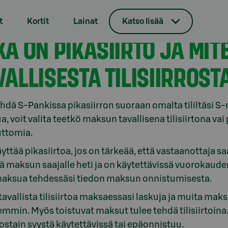
t
Kortit
Lainat
Katso lisää
istä tileistämme
KÄ ON PIKASIIRTO JA MIT
VALLISESTA TILISIIRROST
ehdä S-Pankissa pikasiirron suoraan omalta tililtäsi S-
, voit valita teetkö maksun tavallisena tilisiirtona vai pi
ttomia.
äyttää pikasiirtoa, jos on tärkeää, että vastaanottaja s
ää maksun saajalle heti ja on käytettävissä vuorokauden
maksua tehdessäsi tiedon maksun onnistumisesta.
tavallista tilisiirtoa maksaessasi laskuja ja muita maks
min. Myös toistuvat maksut tulee tehdä tilisiirtoina. Vo
 jostain syystä käytettävissä tai epäonnistuu.