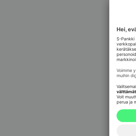
Asiak
Asiak
Pankkit
sulkupa
09 6964 
Korttie