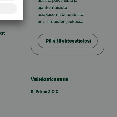
uusista palveluista ja
ajankohtaisista
asiakasomistajaeduista
ensimmäisten joukossa.
lat
Päivitä yhteystietosi
Viitekorkomme
S-Prime 2,0 %