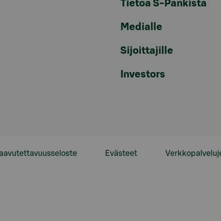
Tietoa S-Pankista
Medialle
Sijoittajille
Investors
aavutettavuusseloste
Evästeet
Verkkopalveluj