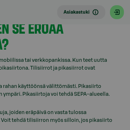
Asiakastuki
EN SE EROAA
A?
mobiilissa tai verkkopankissa. Kun teet uutta
kasiirtona. Tilisiirrot ja pikasiirrot ovat
aa rahan käyttöönsä välittömästi. Pikasiirto
 ympäri. Pikasiirtoja voi tehdä SEPA-alueella.
uja, joiden eräpäivä on vasta tulossa
it tehdä tilisiirron myös silloin, jos pikasiirto