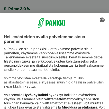
S-Prime 2,0 %
Käyttöehdot
Tietosuoja
Saavutettavuusseloste
Evästeet
Verkkopalvelujen käytön edellytykset