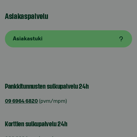
Asiakaspalvelu
Asiakastuki
Pankkitunnusten sulkupalvelu 24h
09 6964 6820
(pvm/mpm)
Korttien sulkupalvelu 24h