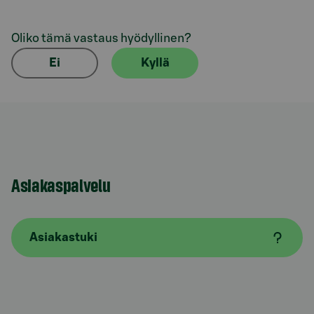
Oliko tämä vastaus hyödyllinen?
Ei
Kyllä
Asiakaspalvelu
Asiakastuki