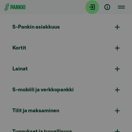
Siirry suoraan sisältöön
S-Pankin asiakkuus
Kortit
Lainat
S-mobiili ja verkkopankki
Tilit ja maksaminen
Tunnukset ja turvallisuus