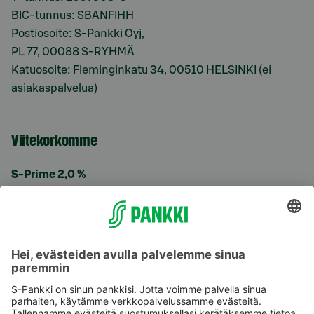
BIC-tunnus: SBANFIHH
Postiosoite: S-Pankki Oyj,
PL 77, 00088 S-RYHMÄ
Katuosoite: Fleminginkatu 34, 00510 HELSINKI (ei
asiakaspalvelua)
Viitekorkomme
S-Prime 2,0 %