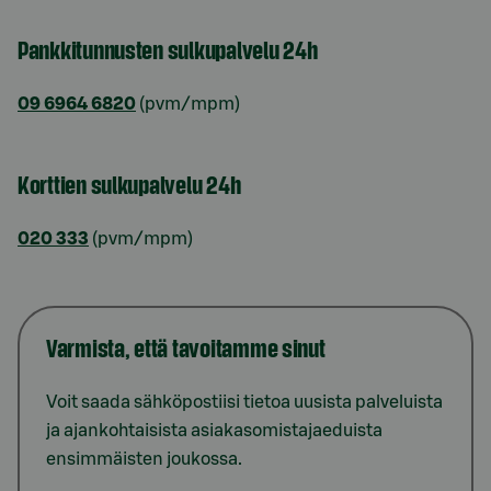
Pankkitunnusten sulkupalvelu 24h
09 6964 6820
(pvm/mpm)
Korttien sulkupalvelu 24h
020 333
(pvm/mpm)
Varmista, että tavoitamme sinut
Voit saada sähköpostiisi tietoa uusista palveluista
ja ajankohtaisista asiakasomistajaeduista
ensimmäisten joukossa.