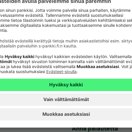
verkkopankkitunnuk
Tule asiakkaaksi
unnusten
Palveluhinnasto
lvelu 24h
Usein kysyttyä
6820
(pvm/mpm)
Turvallinen pankkias
n sulkupalvelu 24h
Rahastojen arvot
Tiedotteet
pvm/mpm)
Artikkelit
Vuokrattavat toimiti
Anna palautetta