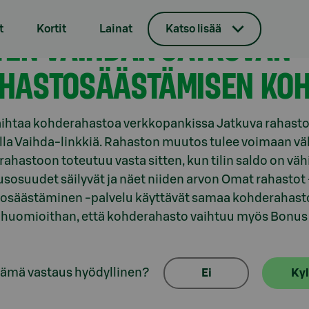
t
Kortit
Lainat
Katso lisää
TEN VAIHDAN JATKUVAN
HASTOSÄÄSTÄMISEN KO
aihtaa kohderahastoa verkkopankissa Jatkuva rahasto
la Vaihda-linkkiä. Rahaston muutos tulee voimaan väl
ahastoon toteutuu vasta sitten, kun tilin saldo on v
sosuudet säilyvät ja näet niiden arvon Omat rahastot 
osäästäminen -palvelu käyttävät samaa kohderahasto
huomioithan, että kohderahasto vaihtuu myös Bonus 
tämä vastaus hyödyllinen?
Ei
Kyl