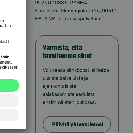
sesi
PL 77, 00088 S-RYHMÄ
Katuosoite: Fleminginkatu 34, 00510
HELSINKI (ei asiakaspalvelua)
Varmista, että
tavoitamme sinut
iointi
Voit saada sähköpostiisi tietoa
uusista palveluista ja
ajankohtaisista
asiakasomistajaeduista
ensimmäisten joukossa.
lat
Päivitä yhteystietosi