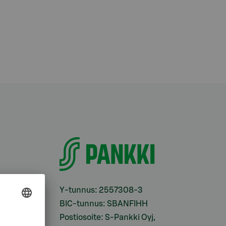
i
Y-tunnus: 2557308-3
BIC-tunnus: SBANFIHH
Postiosoite: S-Pankki Oyj,