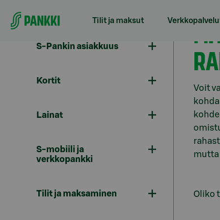
Siirry suoraan sisältöön
Tilit ja maksut
Verkkopalvelu
MI
S-Pankin asiakkuus
RA
Kortit
Voit v
kohdal
kohder
Lainat
omistu
rahast
S-mobiili ja
mutta 
verkkopankki
Tilit ja maksaminen
Oliko 