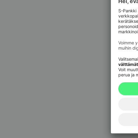
Pankkit
sulkupa
09 6964 
Korttie
020 333
(