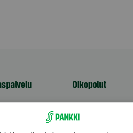
aspalvelu
Oikopolut
Päivitä asiakastietos
astuki
Tarkista