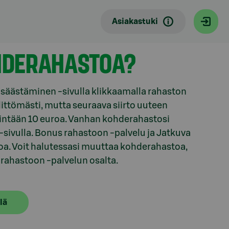
Asiakastuki
HDERAHASTOA?
säästäminen -sivulla klikkaamalla rahaston
ittömästi, mutta seuraava siirto uuteen
ähintään 10 euroa. Vanhan kohderahastosi
-sivulla. Bonus rahastoon -palvelu ja Jatkuva
a. Voit halutessasi muuttaa kohderahastoa,
rahastoon -palvelun osalta.
lä