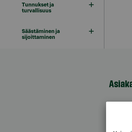
Tunnukset ja
turvallisuus
Säästäminen ja
sijoittaminen
Asiak
Asiak