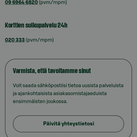
09 6964 6820
(pvm/mpm)
Korttien sulkupalvelu 24h
020 333
(pvm/mpm)
Varmista, että tavoitamme sinut
Voit saada sähköpostiisi tietoa uusista palveluista
ja ajankohtaisista asiakasomistajaeduista
ensimmäisten joukossa.
Päivitä yhteystietosi