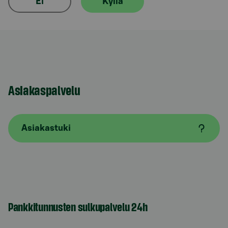
Ei
Kyllä
Asiakaspalvelu
Asiakastuki
Pankkitunnusten sulkupalvelu 24h