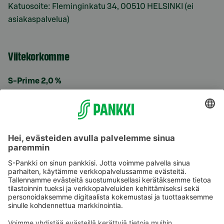
Katuosoite: Fleminginkatu 34, 00510 HELSINKI (ei
asiakaspalvelua)
Viitekorkomme
S-Prime 2,0 %
Käyttöehdot
Tietosuoja