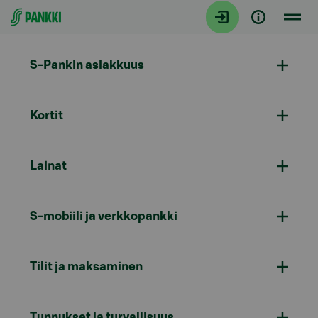
Siirry suoraan sisältöön
S-Pankin asiakkuus
Kortit
Lainat
S-mobiili ja verkkopankki
Tilit ja maksaminen
Tunnukset ja turvallisuus