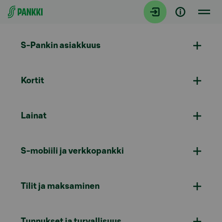
Siirry suoraan sisältöön
S-Pankin asiakkuus
Kortit
Lainat
S-mobiili ja verkkopankki
Tilit ja maksaminen
Tunnukset ja turvallisuus