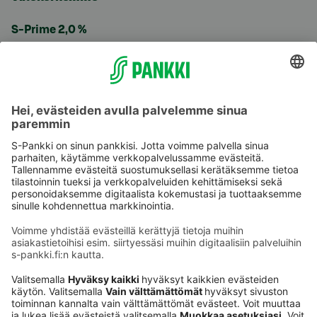
S-Prime 2,0 %
Käyttöehdot
Tietosuoja
Saavutettavuusseloste
Evästeet
Verkkopalvelujen käytön edellytykset