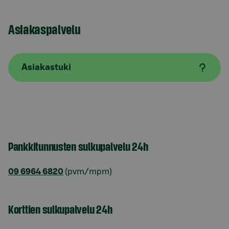
Asiakaspalvelu
Asiakastuki
Pankkitunnusten sulkupalvelu 24h
09 6964 6820
(pvm/mpm)
Korttien sulkupalvelu 24h