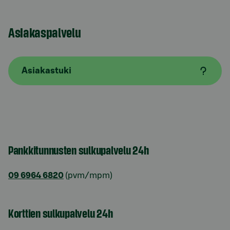
Asiakaspalvelu
Asiakastuki
Pankkitunnusten sulkupalvelu 24h
09 6964 6820
(pvm/mpm)
Korttien sulkupalvelu 24h