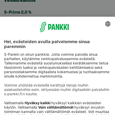
S-Prime 2,0 %
Käyttöehdot
Tietosuoja
Saavutettavuusseloste
Evästeet