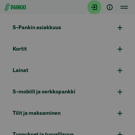
Siirry suoraan sisältöön
S-Pankin asiakkuus
Kortit
Lainat
S-mobiili ja verkkopankki
Tilit ja maksaminen
Tunnukset ja turvallisuus