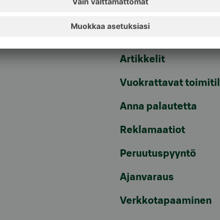
n sulkupalvelu 24h
Rahastojen arvot
Tiedotteet
pvm/mpm)
Artikkelit
Vuokrattavat toimiti
Anna palautetta
Reklamaatiot
Peruutuspyyntö
Ajanvaraus
Verkkotapaaminen