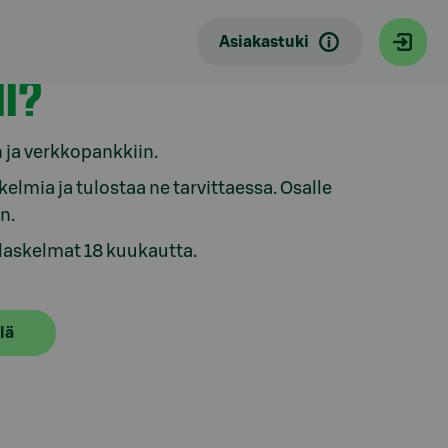
Asiakastuki
II?
 ja verkkopankkiin.
kelmia ja tulostaa ne tarvittaessa. Osalle
n.
alaskelmat 18 kuukautta.
lä