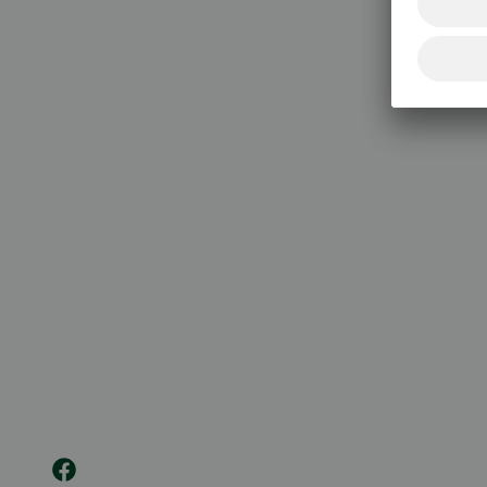
Korttie
020 333
(