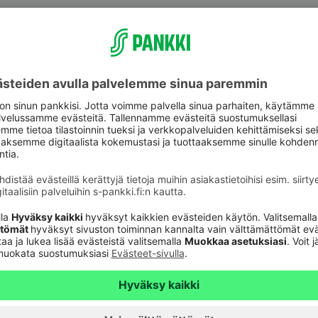
aspalvelu
Oikopolut
Päivitä asiakastietos
astuki
Tarkista
verkkopankkitunnuk
Tule asiakkaaksi
unnusten
Palveluhinnasto
lvelu 24h
Usein kysyttyä
6820
(pvm/mpm)
Turvallinen pankkias