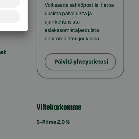
Voit saada sähköpostiisi tietoa
uusista palveluista ja
ajankohtaisista
asiakasomistajaeduista
ensimmäisten joukossa.
lat
Päivitä yhteystietosi
Viitekorkomme
S-Prime 2,0 %