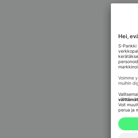
Asiak
Asiak
Pankkit
sulkupa
09 6964 