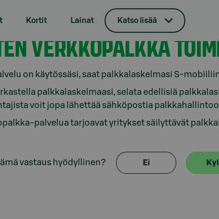
t
Kortit
Lainat
Katso lisää
rkkopalkka
TEN VERKKOPALKKA TOIM
lvelu on käytössäsi, saat palkkalaskelmasi S-mobiiliin
arkastella palkkalaskelmaasi, selata edellisiä palkkalas
tajista voit jopa lähettää sähköpostia palkkahallintoo
palkka-palvelua tarjoavat yritykset säilyttävät palkk
tämä vastaus hyödyllinen?
Ei
Kyl