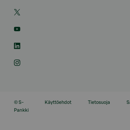
© S-
Käyttöehdot
Tietosuoja
S
Pankki