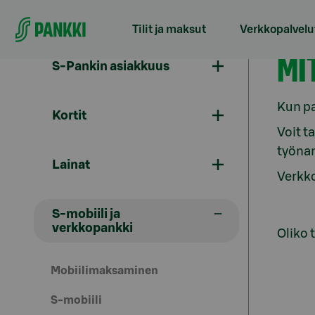
Siirry suoraan sisältöön
Tilit ja maksut
Verkkopalvelu
Ve
MI
S-Pankin asiakkuus
Kun pa
Kortit
Voit t
työnan
Lainat
Verkko
S-mobiili ja
verkkopankki
Oliko 
Mobiilimaksaminen
S-mobiili