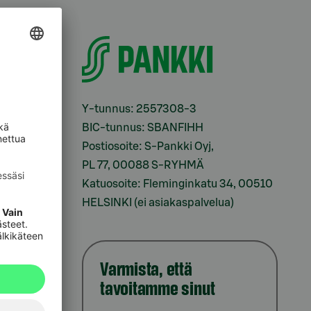
i
Y-tunnus: 2557308-3
BIC-tunnus: SBANFIHH
Postiosoite: S-Pankki Oyj,
sesi
PL 77, 00088 S-RYHMÄ
Katuosoite: Fleminginkatu 34, 00510
HELSINKI (ei asiakaspalvelua)
Varmista, että
tavoitamme sinut
iointi