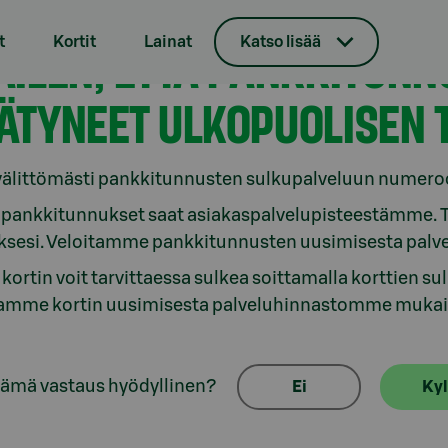
t
Kortit
Lainat
Katso lisää
ÄILEN, ETTÄ PANKKITUNN
ÄTYNEET ULKOPUOLISEN T
välittömästi pankkitunnusten sulkupalveluun numero
pankkitunnukset saat asiakaspalvelupisteestämme. Tar
ksesi. Veloitamme pankkitunnusten uusimisesta pal
ortin voit tarvittaessa sulkea soittamalla korttien 
tamme kortin uusimisesta palveluhinnastomme mukais
tämä vastaus hyödyllinen?
Ei
Kyl