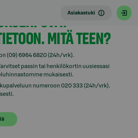
Asiakastuki
UKSENI OVAT
IETOON. MITÄ TEEN?
on (09) 6964 6820 (24h/vrk).
vitset passin tai henkilökortin uusiessasi
veluhinnastomme mukaisesti.
sulkupalveluun numeroon 020 333 (24h/vrk).
esti.
lä