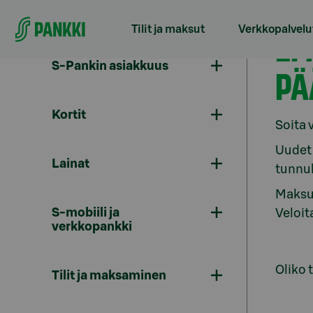
Siirry suoraan sisältöön
Tilit ja maksut
Verkkopalvelu
EP
S-Pankin asiakkuus
PÄ
Kortit
Soita 
Uudet 
Lainat
tunnu
Maksuk
S-mobiili ja
Veloi
verkkopankki
Oliko 
Tilit ja maksaminen