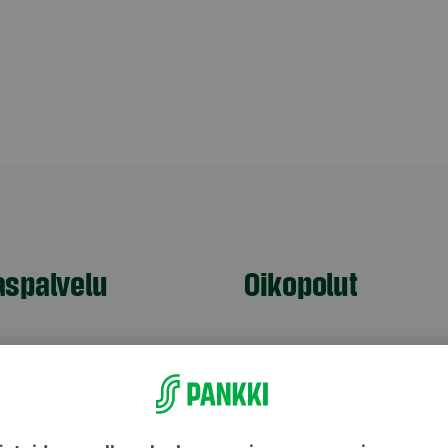
aspalvelu
Oikopolut
Päivitä asiakastietos
astuki
Tarkista