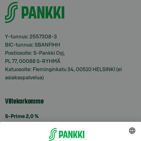
Y-tunnus: 2557308-3
BIC-tunnus: SBANFIHH
Postiosoite: S-Pankki Oyj,
PL 77, 00088 S-RYHMÄ
Katuosoite: Fleminginkatu 34, 00510 HELSINKI (ei
asiakaspalvelua)
Viitekorkomme
S-Prime 2,0 %