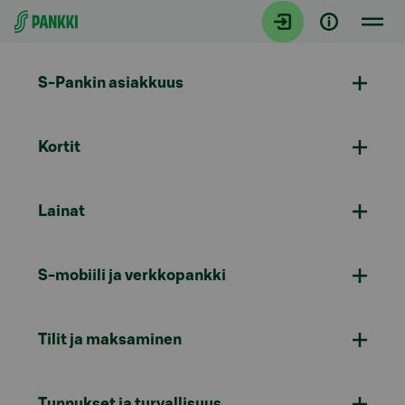
Siirry suoraan sisältöön
S-Pankin asiakkuus
Kortit
Lainat
S-mobiili ja verkkopankki
Tilit ja maksaminen
Tunnukset ja turvallisuus