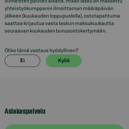
viimeisten päivien aikana. Mikäli lasku on maksettu
yhteistyökumppanin ilmoittaman määräpäivän
jälkeen (kuukauden loppupuolella), ostotapahtuma
saattaa kirjautua vasta laskun maksukuukautta
seuraavan kuukauden bonusostokertymään.
Oliko tämä vastaus hyödyllinen?
Ei
Kyllä
Asiakaspalvelu