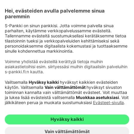
Käyttöehdot
Tietosuoja
Saavutettavuusseloste
Evästeet
Verkkopalvelujen käytön edellytykset
Ehdot ja muut asiakirjat
© S-Pankki