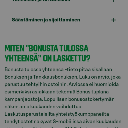
Säästäminen ja sijoittaminen
MITEN "BONUSTA TULOSSA
YHTEENSÄ” ON LASKETTU?
Bonusta tulossa yhteensä -tieto pitää sisällään
Bonuksen ja Tankkausbonuksen. Luku on arvio, joka
perustuu tehtyihin ostoihin. Arviossa ei huomioida
esimerkiksi asiakkaan tekemiä Bonus tuplana -
kampanjaostoja. Lopullisen bonusostokertymän
näkee aina kuukauden vaihduttua.
Laskutusperusteisilta yhteistyökumppaneilta
tehdyt ostot näkyvät S-mobiilissa aivan kuukauden