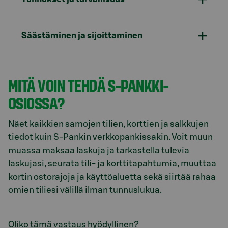
Säästäminen ja sijoittaminen
MITÄ VOIN TEHDÄ S-PANKKI-
OSIOSSA?
Näet kaikkien samojen tilien, korttien ja salkkujen
tiedot kuin S-Pankin verkkopankissakin. Voit muun
muassa maksaa laskuja ja tarkastella tulevia
laskujasi, seurata tili- ja korttitapahtumia, muuttaa
kortin ostorajoja ja käyttöaluetta sekä siirtää rahaa
omien tiliesi välillä ilman tunnuslukua.
Oliko tämä vastaus hyödyllinen?