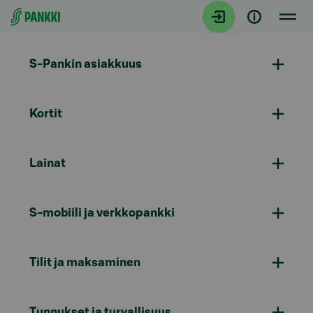
Siirry suoraan sisältöön
S-Pankin asiakkuus
Kortit
Lainat
S-mobiili ja verkkopankki
Tilit ja maksaminen
Tunnukset ja turvallisuus