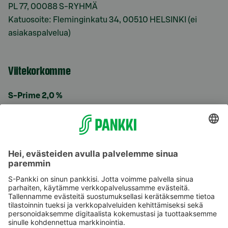
PL 77, 00088 S-RYHMÄ
Katuosoite: Fleminginkatu 34, 00510 HELSINKI (ei
asiakaspalvelua)
Viitekorkomme
S-Prime 2,0 %
Käyttöehdot