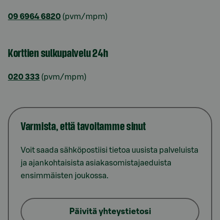
09 6964 6820
(pvm/mpm)
Korttien sulkupalvelu 24h
020 333
(pvm/mpm)
Varmista, että tavoitamme sinut
Voit saada sähköpostiisi tietoa uusista palveluista
ja ajankohtaisista asiakasomistajaeduista
ensimmäisten joukossa.
Päivitä yhteystietosi