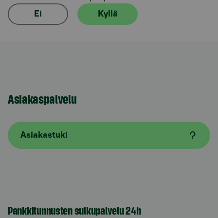
Ei
Kyllä
Asiakaspalvelu
Asiakastuki
Pankkitunnusten sulkupalvelu 24h