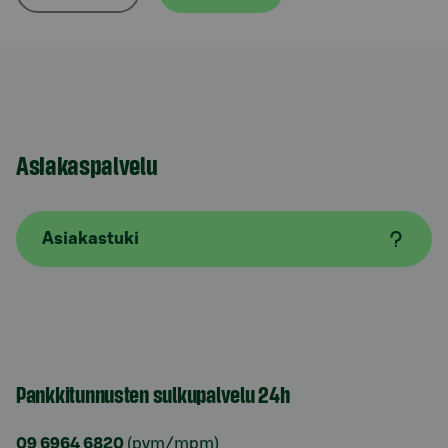
Asiakaspalvelu
Asiakastuki
Pankkitunnusten sulkupalvelu 24h
09 6964 6820
(pvm/mpm)