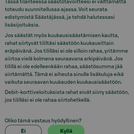
Tässä tilanteessa säästötavoitteesi ei välttämättä
toteudu suunnitellussa ajassa. Voit seurata
edistymistä Säästäjässä, ja tehdä halutessasi
lisäsijoituksia.
Jos säästät myös kuukausisäästämisen kautta,
rahat siirtyvät tililtäsi säästöön kuukausittain
eräpäivänä. Jos tililläsi ei ole silloin rahaa, yritämme
siirtoa vielä kolmena seuraavana arkipäivänä. Jos
tilillä ei ole edelleenkään rahaa, säästösumma jää
siirtämättä. Tämä ei aiheuta sinulle lisäkuluja eikä
vaikuta seuraavan kuukauden kuukausisäästöön.
Debit-korttiveloituksista rahat eivät siirry säästöön,
jos tililläsi ei ole rahaa siirtohetkellä.
Oliko tämä vastaus hyödyllinen?
Ei
Kyllä