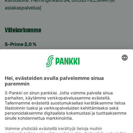
Katuosoite: Fleminginkatu 34, 00510 HELSINKI (ei
asiakaspalvelua)
Viitekorkomme
S-Prime 2,0 %
Käyttöehdot
Tietosuoja