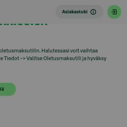
Asiakastuki
NKKIOSION
letusmaksutilin. Halutessasi voit vaihtaa
se Tiedot -> Valitse Oletusmaksutili ja hyväksy
lä