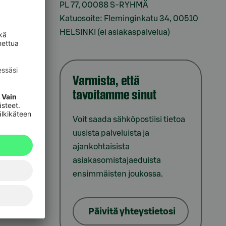
sesi
PL 77, 00088 S-RYHMÄ
Katuosoite: Fleminginkatu 34, 00510
HELSINKI (ei asiakaspalvelua)
Varmista, että
tavoitamme sinut
iointi
Voit saada sähköpostiisi tietoa
uusista palveluista ja
ajankohtaisista
asiakasomistajaeduista
ensimmäisten joukossa.
lat
Päivitä yhteystietosi