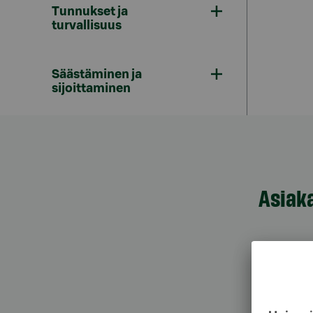
Tunnukset ja
turvallisuus
Säästäminen ja
sijoittaminen
Asiak
Asiak