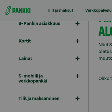
Siirry suoraan sisältöön
Tilit ja maksut
Verkkopalvelu
MI
S-Pankin asiakkuus
AL
Kortit
Näet S
oletus
muuto
Lainat
S-mobiili ja
Oliko 
verkkopankki
Tilit ja maksaminen