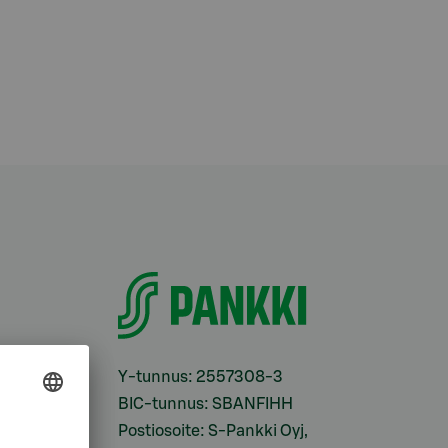
i
Y-tunnus: 2557308-3
BIC-tunnus: SBANFIHH
Postiosoite: S-Pankki Oyj,