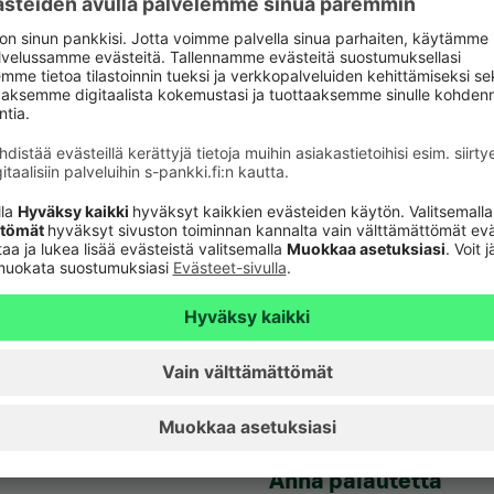
verkkopankkitunnuk
Tule asiakkaaksi
unnusten
Palveluhinnasto
lvelu 24h
Usein kysyttyä
6820
(pvm/mpm)
Turvallinen pankkias
n sulkupalvelu 24h
Rahastojen arvot
Tiedotteet
pvm/mpm)
Artikkelit
Vuokrattavat toimiti
Anna palautetta