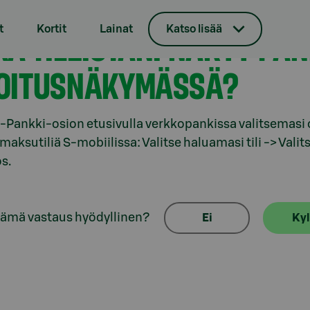
t
Kortit
Lainat
Katso lisää
KÄ TILEISTÄNI NÄKYY PA
OITUSNÄKYMÄSSÄ?
-Pankki-osion etusivulla verkkopankissa valitsemasi o
maksutiliä S-mobiilissa: Valitse haluamasi tili -> Valit
s.
tämä vastaus hyödyllinen?
Ei
Kyl