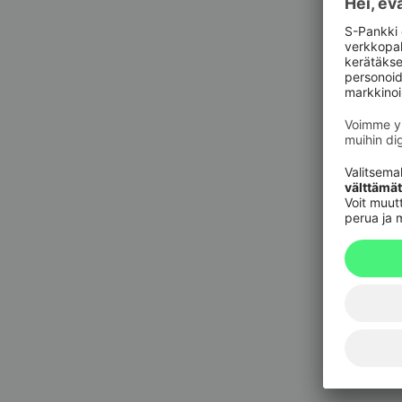
Pankkit
sulkupa
09 6964 
Korttie
020 333
(