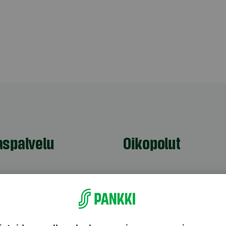
aspalvelu
Oikopolut
Päivitä asiakastietos
astuki
Tarkista