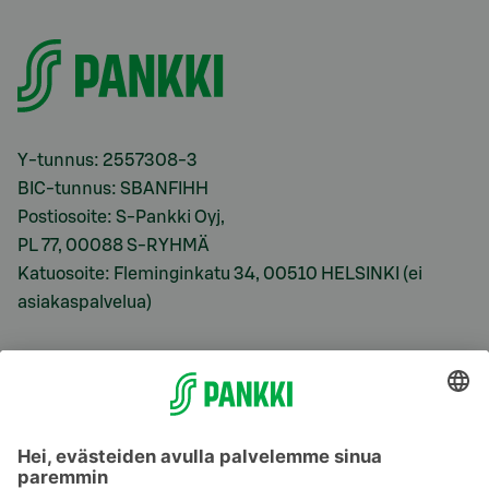
Y-tunnus: 2557308-3
BIC-tunnus: SBANFIHH
Postiosoite: S-Pankki Oyj,
PL 77, 00088 S-RYHMÄ
Katuosoite: Fleminginkatu 34, 00510 HELSINKI (ei
asiakaspalvelua)
Viitekorkomme
S-Prime 2,0 %