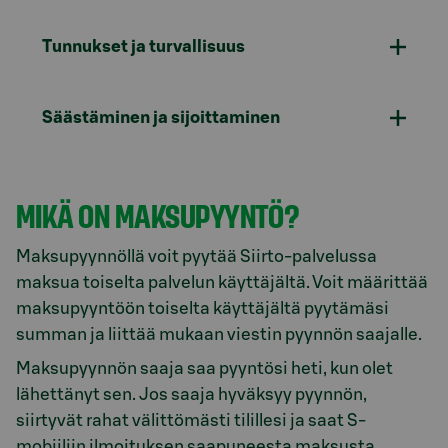
Tunnukset ja turvallisuus
Säästäminen ja sijoittaminen
MIKÄ ON MAKSUPYYNTÖ?
Maksupyynnöllä voit pyytää Siirto-palvelussa
maksua toiselta palvelun käyttäjältä. Voit määrittää
maksupyyntöön toiselta käyttäjältä pyytämäsi
summan ja liittää mukaan viestin pyynnön saajalle.
Maksupyynnön saaja saa pyyntösi heti, kun olet
lähettänyt sen. Jos saaja hyväksyy pyynnön,
siirtyvät rahat välittömästi tilillesi ja saat S-
mobiiliin ilmoituksen saapuneesta maksusta.