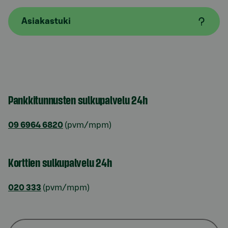
Asiakastuki
Pankkitunnusten sulkupalvelu 24h
09 6964 6820
(pvm/mpm)
Korttien sulkupalvelu 24h
020 333
(pvm/mpm)