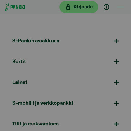
Siirry suoraan sisältöön
Kirjaudu
S-Pankin asiakkuus
Kortit
Lainat
S-mobiili ja verkkopankki
Tilit ja maksaminen