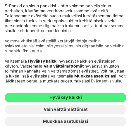
Käyttöehdot
Tietosuoja
Saavutettavuusseloste
Evästeet
Verkkopalvelujen käytön edellytykset
1
Ehdot ja muut asiakirjat