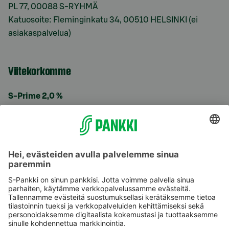
PL 77, 00088 S-RYHMÄ
Katuosoite: Fleminginkatu 34, 00510 HELSINKI (ei
asiakaspalvelua)
Viitekorkomme
S-Prime 2,0 %
Käyttöehdot