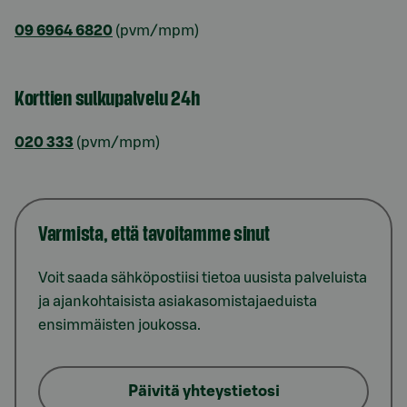
09 6964 6820
(pvm/mpm)
Korttien sulkupalvelu 24h
020 333
(pvm/mpm)
Varmista, että tavoitamme sinut
Voit saada sähköpostiisi tietoa uusista palveluista
ja ajankohtaisista asiakasomistajaeduista
ensimmäisten joukossa.
Päivitä yhteystietosi