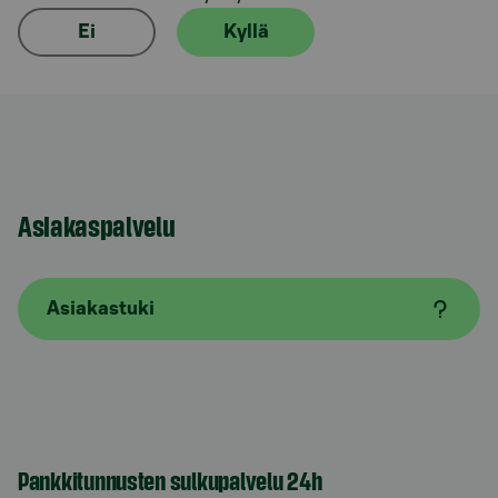
Ei
Kyllä
Asiakaspalvelu
Asiakastuki
Pankkitunnusten sulkupalvelu 24h