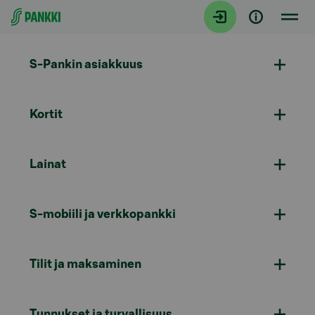
Siirry suoraan sisältöön
S-Pankin asiakkuus
Kortit
Lainat
S-mobiili ja verkkopankki
Tilit ja maksaminen
Tunnukset ja turvallisuus