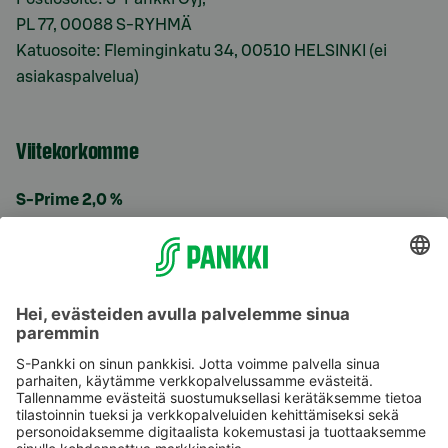
PL 77, 00088 S-RYHMÄ
Katuosoite: Fleminginkatu 34, 00510 HELSINKI (ei
asiakaspalvelua)
Viitekorkomme
S-Prime 2,0 %
Käyttöehdot