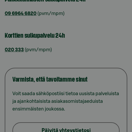
09 6964 6820
(pvm/mpm)
Korttien sulkupalvelu 24h
020 333
(pvm/mpm)
Varmista, että tavoitamme sinut
Voit saada sähköpostiisi tietoa uusista palveluista
ja ajankohtaisista asiakasomistajaeduista
ensimmäisten joukossa.
Päivitä yhteystietosi