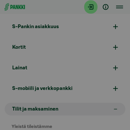
Siirry suoraan sisältöön
S-Pankin asiakkuus
Kortit
Lainat
S-mobiili ja verkkopankki
Tilit ja maksaminen
Yleistä tileistämme