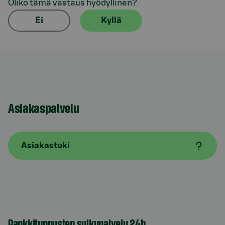
Oliko tämä vastaus hyödyllinen?
Ei
Kyllä
Asiakaspalvelu
Asiakastuki
Pankkitunnusten sulkupalvelu 24h