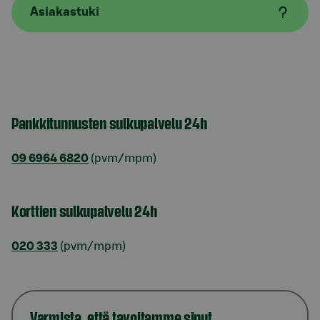
Asiakastuki
Pankkitunnusten sulkupalvelu 24h
09 6964 6820
(pvm/mpm)
Korttien sulkupalvelu 24h
020 333
(pvm/mpm)
Varmista, että tavoitamme sinut