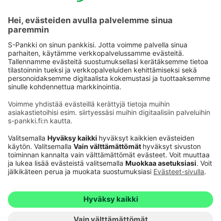
Käyttöehdot
Tietosuoja
Saavutettavuusseloste
Evästeet
Verkkopalvelujen käytön edellytykset
Ehdot ja muut asiakirjat
© S-Pankki