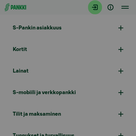
Siirry suoraan sisältöön
S-Pankin asiakkuus
Kortit
Lainat
S-mobiili ja verkkopankki
Tilit ja maksaminen
Tunnukset ja turvallisuus