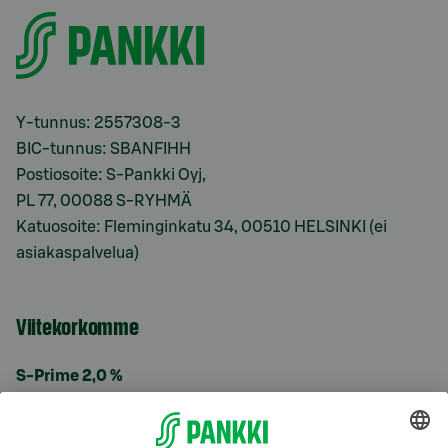
Y-tunnus: 2557308-3
BIC-tunnus: SBANFIHH
Postiosoite: S-Pankki Oyj,
PL 77, 00088 S-RYHMÄ
Katuosoite: Fleminginkatu 34, 00510 HELSINKI (ei
asiakaspalvelua)
Viitekorkomme
S-Prime 2,0 %