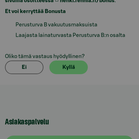
sivuilla osoitteessa
henki.fennia.fi/bonus
.
Et voi kerryttää Bonusta
Perusturva B vakuutusmaksuista
Laajasta lainaturvasta Perusturva B:n osalta
Oliko tämä vastaus hyödyllinen?
Ei
Kyllä
Asiakaspalvelu