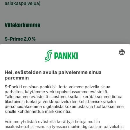
asiakaspalvelua)
Viitekorkomme
S-Prime 2,0 %
Käyttöehdot
Tietosuoja