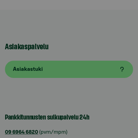
Asiakaspalvelu
Asiakastuki
Pankkitunnusten sulkupalvelu 24h
09 6964 6820
(pvm/mpm)