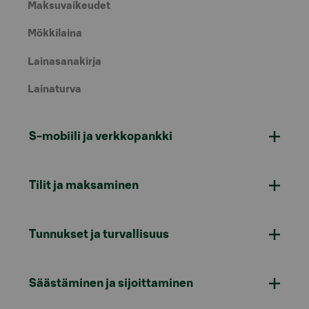
Maksuvaikeudet
Mökkilaina
Lainasanakirja
Lainaturva
S-mobiili ja verkkopankki
Tilit ja maksaminen
Tunnukset ja turvallisuus
Säästäminen ja sijoittaminen