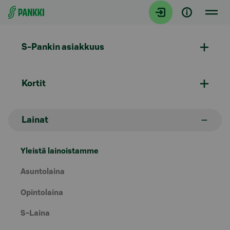
Siirry suoraan sisältöön
S-Pankin asiakkuus
Kortit
Lainat
Yleistä lainoistamme
Asuntolaina
Opintolaina
S-Laina