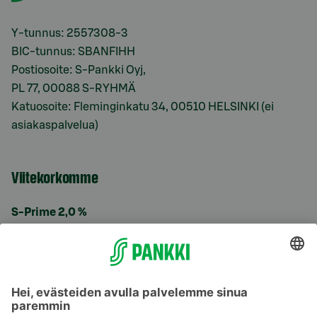
Y-tunnus: 2557308-3
BIC-tunnus: SBANFIHH
Postiosoite: S-Pankki Oyj,
PL 77, 00088 S-RYHMÄ
Katuosoite: Fleminginkatu 34, 00510 HELSINKI (ei
asiakaspalvelua)
Viitekorkomme
S-Prime 2,0 %