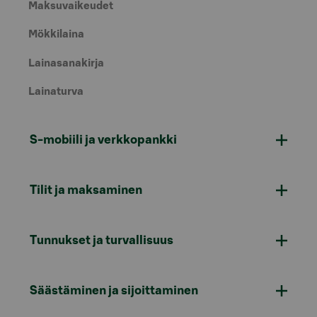
Maksuvaikeudet
Mökkilaina
Lainasanakirja
Lainaturva
S-mobiili ja verkkopankki
Tilit ja maksaminen
Tunnukset ja turvallisuus
Säästäminen ja sijoittaminen