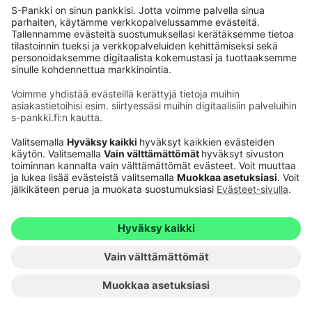
Käyttöehdot
Tietosuoja
Saavutettavuusseloste
Evästeet
Verkkopalvelujen käytön edellytykset
Ehdot ja muut asiakirjat
© S-Pankki
1