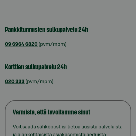
Pankkitunnusten sulkupalvelu 24h
09 6964 6820
(pvm/mpm)
Korttien sulkupalvelu 24h
020 333
(pvm/mpm)
Varmista, että tavoitamme sinut
Voit saada sähköpostiisi tietoa uusista palveluista
ja ajankohtaisista asiakasomistajaeduista