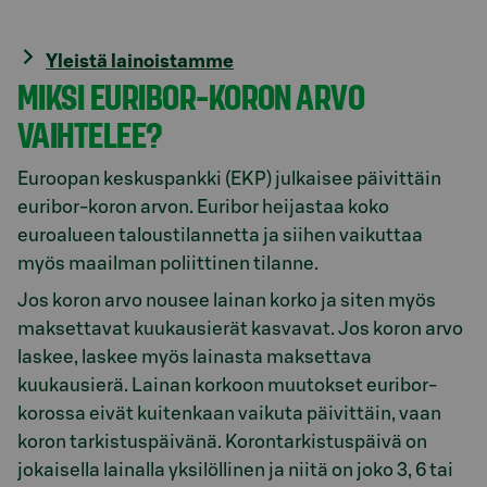
Yleistä lainoistamme
MIKSI EURIBOR-KORON ARVO
VAIHTELEE?
Euroopan keskuspankki (EKP) julkaisee päivittäin
euribor-koron arvon. Euribor heijastaa koko
euroalueen taloustilannetta ja siihen vaikuttaa
myös maailman poliittinen tilanne.
Jos koron arvo nousee lainan korko ja siten myös
maksettavat kuukausierät kasvavat. Jos koron arvo
laskee, laskee myös lainasta maksettava
kuukausierä. Lainan korkoon muutokset euribor-
korossa eivät kuitenkaan vaikuta päivittäin, vaan
koron tarkistuspäivänä. Korontarkistuspäivä on
jokaisella lainalla yksilöllinen ja niitä on joko 3, 6 tai