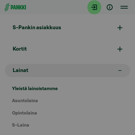
Siirry suoraan sisältöön
S-Pankin asiakkuus
Kortit
Lainat
Yleistä lainoistamme
Asuntolaina
Opintolaina
S-Laina