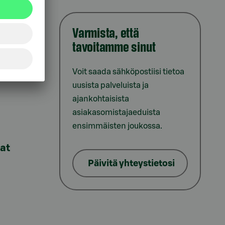
Varmista, että
tavoitamme sinut
iointi
Voit saada sähköpostiisi tietoa
uusista palveluista ja
ajankohtaisista
asiakasomistajaeduista
ensimmäisten joukossa.
lat
Päivitä yhteystietosi