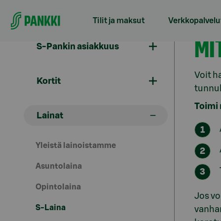
Siirry suoraan sisältöön
Tilit ja maksut
Verkkopalvelu
S-
MI
S-Pankin asiakkuus
Voit 
Kortit
tunnuk
Toimi 
Lainat
Yleistä lainoistamme
Asuntolaina
Opintolaina
Jos vo
S-Laina
vanhan