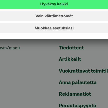
Palveluhinnasto
lvelu 24h
Usein kysyttyä
6820
(pvm/mpm)
Turvallinen pankkias
n sulkupalvelu 24h
Rahastojen arvot
Tiedotteet
pvm/mpm)
Artikkelit
Vuokrattavat toimiti
Anna palautetta
Reklamaatiot
Peruutuspyyntö