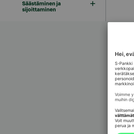
Säästäminen ja
sijoittaminen
Asiak
Asiak
Pankkit