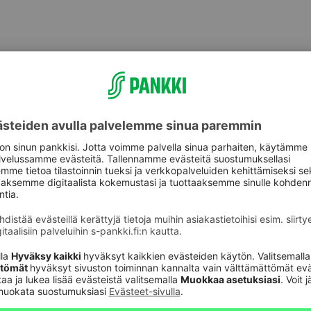
aspalvelu
Oikopolut
Päivitä asiakastietos
astuki
Tarkista
verkkopankkitunnuk
Tule asiakkaaksi
unnusten