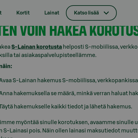
t
Kortit
Lainat
Katso lisää
Laina
TEN VOIN HAKEA KOROTU
hakea
S-Lainan korotusta
helposti S-mobiilissa, verkk
silla tai asiakaspalvelupisteellämme.
näin:
Avaa S-Lainan hakemus S-mobiilissa, verkkopankissa 
Anna hakemuksella se määrä, minkä verran haluat hake
Täytä hakemukselle kaikki tiedot ja lähetä hakemus.
imme myöntää sinulle korotuksen, avaamme sinulle u
 S-Lainasi pois. Näin ollen lainasi maksutiedot muutt