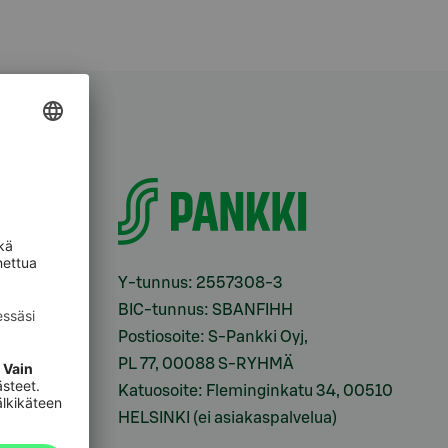
i
Y-tunnus: 2557308-3
BIC-tunnus: SBANFIHH
Postiosoite: S-Pankki Oyj,
sesi
PL 77, 00088 S-RYHMÄ
Katuosoite: Fleminginkatu 34, 00510
HELSINKI (ei asiakaspalvelua)