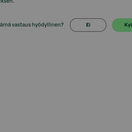
uksen.
tämä vastaus hyödyllinen?
Ei
Kyl