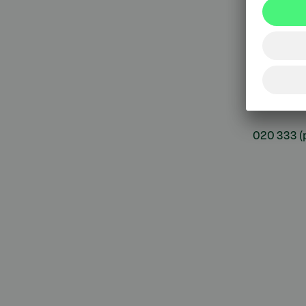
sulkupa
09 6964 
Korttie
020 333
(