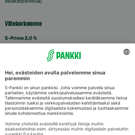
asiakaspalvelua)
Viitekorkomme
S-Prime 2,0 %
Käyttöehdot
Tietosuoja
Saavutettavuusseloste