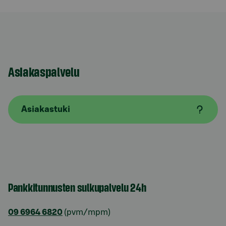
Asiakaspalvelu
Asiakastuki
Pankkitunnusten sulkupalvelu 24h
09 6964 6820
(pvm/mpm)