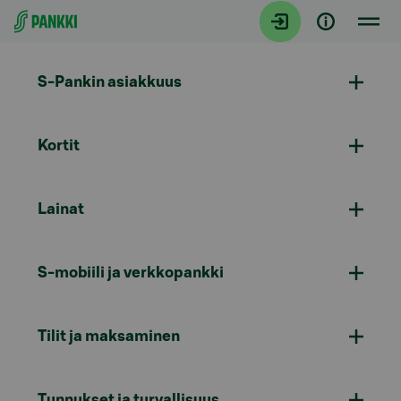
Siirry suoraan sisältöön
S-Pankin asiakkuus
Kortit
Lainat
S-mobiili ja verkkopankki
Tilit ja maksaminen
Tunnukset ja turvallisuus