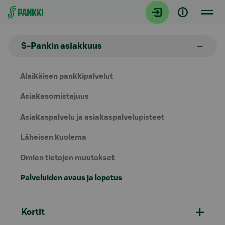
Siirry suoraan sisältöön
S-Pankin asiakkuus
Alaikäisen pankkipalvelut
Asiakasomistajuus
Asiakaspalvelu ja asiakaspalvelupisteet
Läheisen kuolema
Omien tietojen muutokset
Palveluiden avaus ja lopetus
Kortit