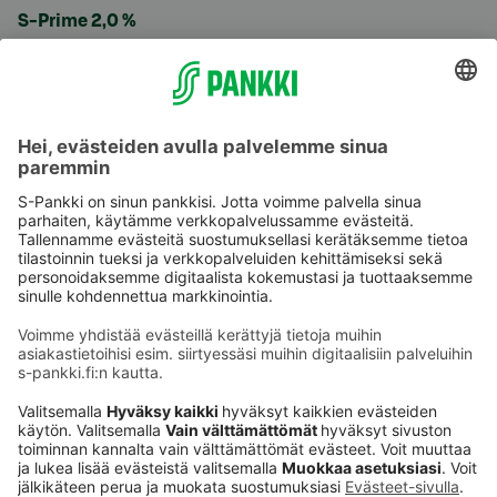
S-Prime 2,0 %
Käyttöehdot
Tietosuoja
Saavutettavuusseloste
Evästeet
Verkkopalvelujen käytön edellytykset