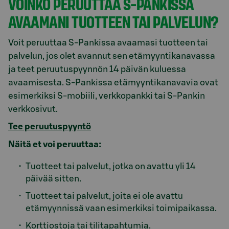
VOINKO PERUUTTAA S-PANKISSA
AVAAMANI TUOTTEEN TAI PALVELUN?
Voit peruuttaa S-Pankissa avaamasi tuotteen tai
palvelun, jos olet avannut sen etämyyntikanavassa
ja teet peruutuspyynnön 14 päivän kuluessa
avaamisesta. S-Pankissa etämyyntikanavavia ovat
esimerkiksi S-mobiili, verkkopankki tai S-Pankin
verkkosivut.
Tee peruutuspyyntö
Näitä et voi peruuttaa:
Tuotteet tai palvelut, jotka on avattu yli 14
päivää sitten.
Tuotteet tai palvelut, joita ei ole avattu
etämyynnissä vaan esimerkiksi toimipaikassa.
Korttiostoja tai tilitapahtumia.