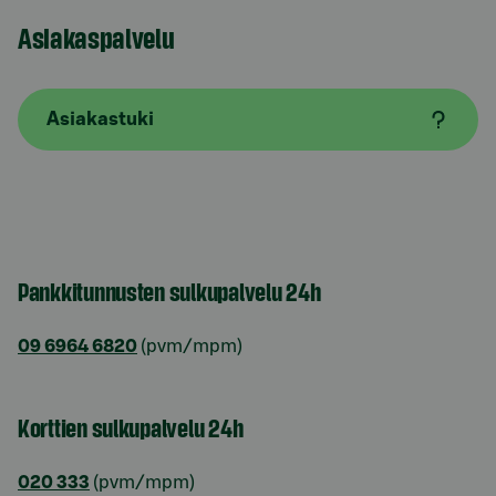
Asiakaspalvelu
Asiakastuki
Pankkitunnusten sulkupalvelu 24h
09 6964 6820
(pvm/mpm)
Korttien sulkupalvelu 24h
020 333
(pvm/mpm)