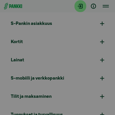
Siirry suoraan sisältöön
S-Pankin asiakkuus
Kortit
Lainat
S-mobiili ja verkkopankki
Tilit ja maksaminen
Tunnukset ja turvallisuus