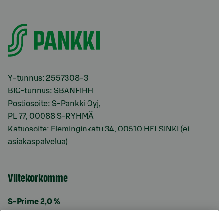
Y-tunnus: 2557308-3
BIC-tunnus: SBANFIHH
Postiosoite: S-Pankki Oyj,
PL 77, 00088 S-RYHMÄ
Katuosoite: Fleminginkatu 34, 00510 HELSINKI (ei
asiakaspalvelua)
Viitekorkomme
S-Prime 2,0 %