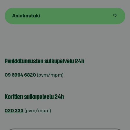
Asiakastuki
Pankkitunnusten sulkupalvelu 24h
09 6964 6820
(pvm/mpm)
Korttien sulkupalvelu 24h
020 333
(pvm/mpm)