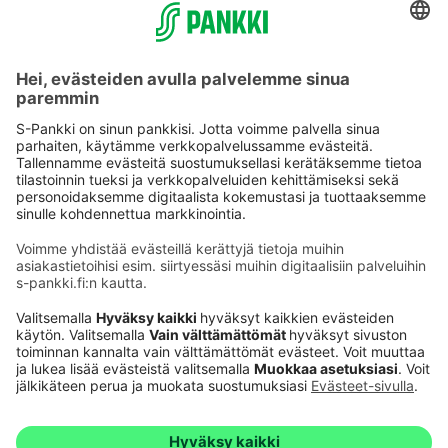
Käyttöehdot
Tietosuoja
Saavutettavuusseloste
Evästeet
Verkkopalvelujen käytön edellytykset
Ehdot ja muut asiakirjat