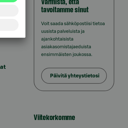
Varmista, että
tavoitamme sinut
iointi
Voit saada sähköpostiisi tietoa
uusista palveluista ja
ajankohtaisista
asiakasomistajaeduista
ensimmäisten joukossa.
lat
Päivitä yhteystietosi
Viitekorkomme