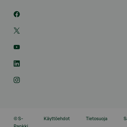
© S-
Käyttöehdot
Tietosuoja
S
Pankki