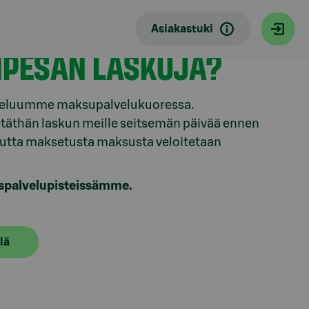
Asiakastuki
NPESÄN LASKUJA?
alveluumme maksupalvelukuoressa.
täthän laskun meille seitsemän päivää ennen
kautta maksetusta maksusta veloitetaan
kaspalvelupisteissämme.
lä