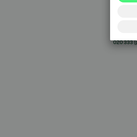
09 6964 
Korttie
020 333
(