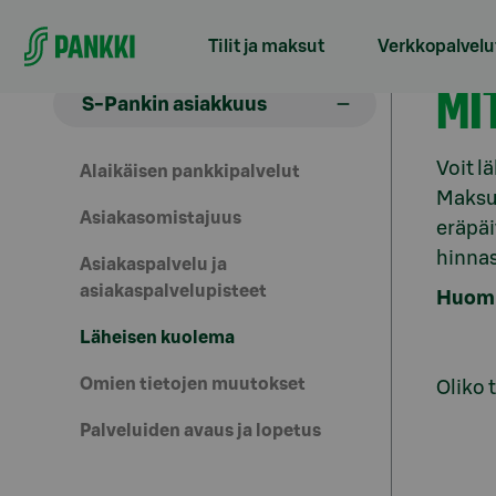
Siirry suoraan sisältöön
Tilit ja maksut
Verkkopalvelu
Lä
MI
S-Pankin asiakkuus
Voit 
Alaikäisen pankkipalvelut
Maksup
Asiakasomistajuus
eräpäi
hinnas
Asiakaspalvelu ja
asiakaspalvelupisteet
Huomio
Läheisen kuolema
Omien tietojen muutokset
Oliko 
Palveluiden avaus ja lopetus