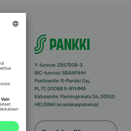
i
Y-tunnus: 2557308-3
BIC-tunnus: SBANFIHH
Postiosoite: S-Pankki Oyj,
sesi
PL 77, 00088 S-RYHMÄ
Katuosoite: Fleminginkatu 34, 00510
HELSINKI (ei asiakaspalvelua)