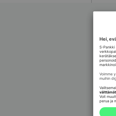
Asiak
Asiak
Pankkit
sulkupa