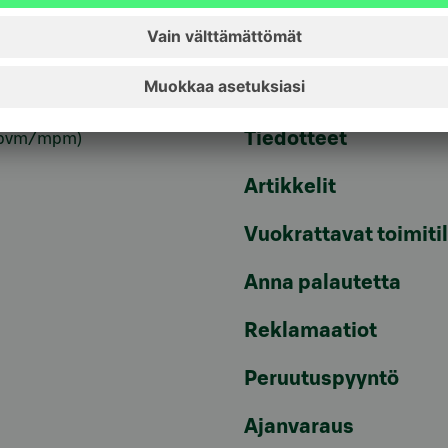
6820
(pvm/mpm)
Turvallinen pankkias
n sulkupalvelu 24h
Rahastojen arvot
Tiedotteet
pvm/mpm)
Artikkelit
Vuokrattavat toimiti
Anna palautetta
Reklamaatiot
Peruutuspyyntö
Ajanvaraus