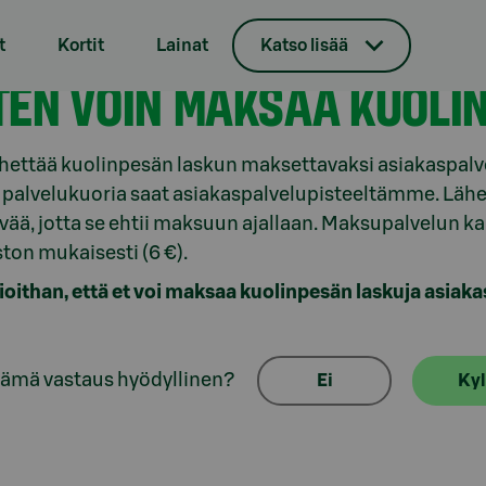
t
Kortit
Lainat
Katso lisää
heisen kuolema
TEN VOIN MAKSAA KUOLI
lähettää kuolinpesän laskun maksettavaksi asiakasp
alvelukuoria saat asiakaspalvelupisteeltämme. Lähe
vää, jotta se ehtii maksuun ajallaan. Maksupalvelun 
ton mukaisesti (6 €).
ithan, että et voi maksaa kuolinpesän laskuja asia
tämä vastaus hyödyllinen?
Ei
Kyl