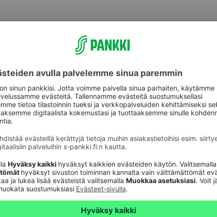
aspalvelu
Oikopolut
Päivitä asiakastietos
astuki
Tarkista
verkkopankkitunnuk
Tule asiakkaaksi
unnusten
Palveluhinnasto
lvelu 24h
Usein kysyttyä