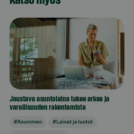
Joustava asuntolaina tukee arkea ja
varallisuuden rakentamista
#Asuminen
#Lainat ja luotot