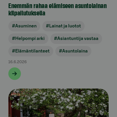
Enemmän rahaa elämiseen asuntolainan
kilpailutuksella
#Asuminen
#Lainat ja luotot
#Helpompi arki
#Asiantuntija vastaa
#Elämäntilanteet
#Asuntolaina
16.6.2026