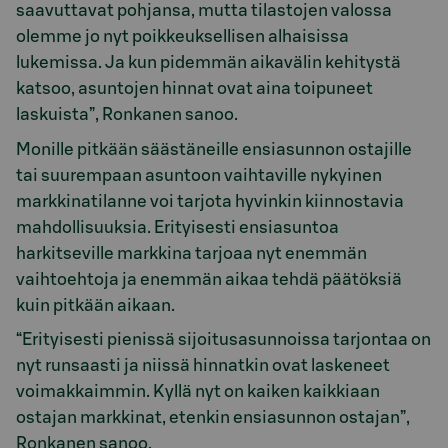
saavuttavat pohjansa, mutta tilastojen valossa
olemme jo nyt poikkeuksellisen alhaisissa
lukemissa. Ja kun pidemmän aikavälin kehitystä
katsoo, asuntojen hinnat ovat aina toipuneet
laskuista”, Ronkanen sanoo.
Monille pitkään säästäneille ensiasunnon ostajille
tai suurempaan asuntoon vaihtaville nykyinen
markkinatilanne voi tarjota hyvinkin kiinnostavia
mahdollisuuksia. Erityisesti ensiasuntoa
harkitseville markkina tarjoaa nyt enemmän
vaihtoehtoja ja enemmän aikaa tehdä päätöksiä
kuin pitkään aikaan.
“Erityisesti pienissä sijoitusasunnoissa tarjontaa on
nyt runsaasti ja niissä hinnatkin ovat laskeneet
voimakkaimmin. Kyllä nyt on kaiken kaikkiaan
ostajan markkinat, etenkin ensiasunnon ostajan”,
Ronkanen sanoo.