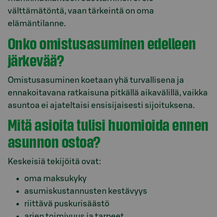
välttämätöntä, vaan tärkeintä on oma
elämäntilanne.
Onko omistusasuminen edelleen
järkevää?
Omistusasuminen koetaan yhä turvallisena ja
ennakoitavana ratkaisuna pitkällä aikavälillä, vaikka
asuntoa ei ajateltaisi ensisijaisesti sijoituksena.
Mitä asioita tulisi huomioida ennen
asunnon ostoa?
Keskeisiä tekijöitä ovat:
oma maksukyky
asumiskustannusten kestävyys
riittävä puskurisäästö
arjen toimivuus ja tarpeet