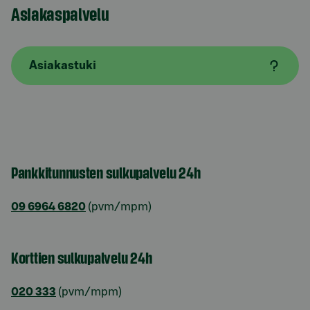
Asiakaspalvelu
Asiakastuki
Pankkitunnusten sulkupalvelu 24h
09 6964 6820
(pvm/mpm)
Korttien sulkupalvelu 24h
020 333
(pvm/mpm)