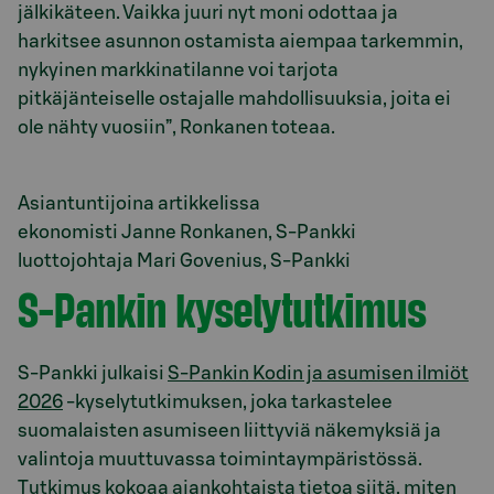
jälkikäteen. Vaikka juuri nyt moni odottaa ja
harkitsee asunnon ostamista aiempaa tarkemmin,
nykyinen markkinatilanne voi tarjota
pitkäjänteiselle ostajalle mahdollisuuksia, joita ei
ole nähty vuosiin”, Ronkanen toteaa.
Asiantuntijoina artikkelissa
ekonomisti Janne Ronkanen, S-Pankki
luottojohtaja Mari Govenius, S-Pankki
S-Pankin kyselytutkimus
S‑Pankki julkaisi
S-Pankin Kodin ja asumisen ilmiöt
2026
-kyselytutkimuksen, joka tarkastelee
suomalaisten asumiseen liittyviä näkemyksiä ja
valintoja muuttuvassa toimintaympäristössä.
Tutkimus kokoaa ajankohtaista tietoa siitä, miten