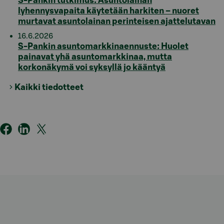
S-Pankin tutkimus: Asuntolainan
lyhennysvapaita käytetään harkiten – nuoret
murtavat asuntolainan perinteisen ajattelutavan
16.6.2026
S-Pankin asuntomarkkinaennuste: Huolet
painavat yhä asuntomarkkinaa, mutta
korkonäkymä voi syksyllä jo kääntyä
Kaikki tiedotteet