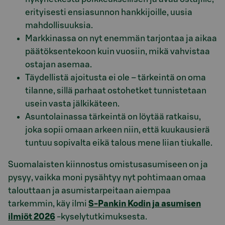
erityisesti ensiasunnon hankkijoille, uusia
mahdollisuuksia.
Markkinassa on nyt enemmän tarjontaa ja aikaa
päätöksentekoon kuin vuosiin, mikä vahvistaa
ostajan asemaa.
Täydellistä ajoitusta ei ole – tärkeintä on oma
tilanne, sillä parhaat ostohetket tunnistetaan
usein vasta jälkikäteen.
Asuntolainassa tärkeintä on löytää ratkaisu,
joka sopii omaan arkeen niin, että kuukausierä
tuntuu sopivalta eikä talous mene liian tiukalle.
Suomalaisten kiinnostus omistusasumiseen on ja
pysyy, vaikka moni pysähtyy nyt pohtimaan omaa
talouttaan ja asumistarpeitaan aiempaa
tarkemmin, käy ilmi
S-Pankin Kodin ja asumisen
ilmiöt 2026
-kyselytutkimuksesta.