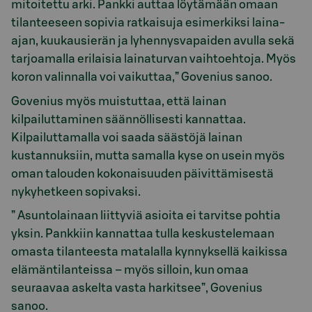
mitoitettu arki. Pankki auttaa löytämään omaan
tilanteeseen sopivia ratkaisuja esimerkiksi laina-
ajan, kuukausierän ja lyhennysvapaiden avulla sekä
tarjoamalla erilaisia lainaturvan vaihtoehtoja. Myös
koron valinnalla voi vaikuttaa,” Govenius sanoo.
Govenius myös muistuttaa, että lainan
kilpailuttaminen säännöllisesti kannattaa.
Kilpailuttamalla voi saada säästöjä lainan
kustannuksiin, mutta samalla kyse on usein myös
oman talouden kokonaisuuden päivittämisestä
nykyhetkeen sopivaksi.
” Asuntolainaan liittyviä asioita ei tarvitse pohtia
yksin. Pankkiin kannattaa tulla keskustelemaan
omasta tilanteesta matalalla kynnyksellä kaikissa
elämäntilanteissa – myös silloin, kun omaa
seuraavaa askelta vasta harkitsee”, Govenius
sanoo.