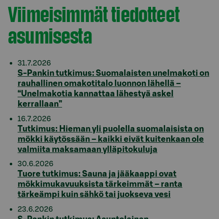
Viimeisimmät tiedotteet
asumisesta
31.7.2026
S-Pankin tutkimus: Suomalaisten unelmakoti on
rauhallinen omakotitalo luonnon lähellä –
“Unelmakotia kannattaa lähestyä askel
kerrallaan”
16.7.2026
Tutkimus: Hieman yli puolella suomalaisista on
mökki käytössään – kaikki eivät kuitenkaan ole
valmiita maksamaan ylläpitokuluja
30.6.2026
Tuore tutkimus: Sauna ja jääkaappi ovat
mökkimukavuuksista tärkeimmät – ranta
tärkeämpi kuin sähkö tai juokseva vesi
23.6.2026