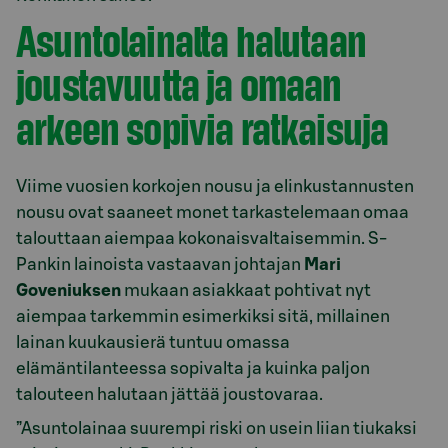
Asuntolainalta halutaan
joustavuutta ja omaan
arkeen sopivia ratkaisuja
Viime vuosien korkojen nousu ja elinkustannusten
nousu ovat saaneet monet tarkastelemaan omaa
talouttaan aiempaa kokonaisvaltaisemmin. S-
Pankin lainoista vastaavan johtajan
Mari
Goveniuksen
mukaan asiakkaat pohtivat nyt
aiempaa tarkemmin esimerkiksi sitä, millainen
lainan kuukausierä tuntuu omassa
elämäntilanteessa sopivalta ja kuinka paljon
talouteen halutaan jättää joustovaraa.
”Asuntolainaa suurempi riski on usein liian tiukaksi