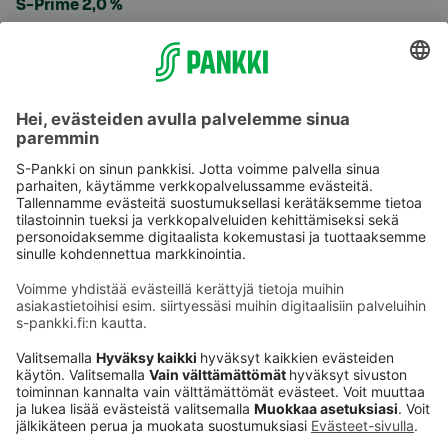
S-Prime 2,0 %
Käyttöehdot
Tietosuoja
Saavutettavuusseloste
Evästeet
Verkkopalvelujen käytön edellytykset