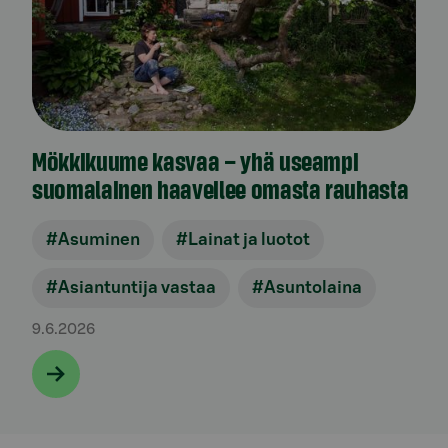
Mökkikuume kasvaa – yhä useampi
suomalainen haaveilee omasta rauhasta
#Asuminen
#Lainat ja luotot
#Asiantuntija vastaa
#Asuntolaina
9.6.2026