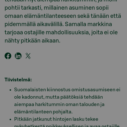
pohtii tarkasti, millainen asuminen sopii
omaan elämäntilanteeseen sekä tänään että
pidemmällä aikavälillä. Samalla markkina
tarjoaa ostajille mahdollisuuksia, joita ei ole
nähty pitkään aikaan.
Tiivistelmä:
Suomalaisten kiinnostus omistusasumiseen ei
ole kadonnut, mutta päätöksiä tehdään
aiempaa harkitummin oman talouden ja
elämäntilanteen pohjalta.
Pitkään jatkunut hintojen lasku tekee
nykyhetkestä poikkeuksellisen ja avaa ostajille,