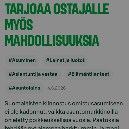
TARJOAA OSTAJALLE
MYÖS
MAHDOLLISUUKSIA
#Asuminen
#Lainat ja luotot
#Asiantuntija vastaa
#Elämäntilanteet
#Asuntolaina
4.6.2026
Suomalaisten kiinnostus omistusasumiseen
ei ole kadonnut, vaikka asuntomarkkinoilla
on eletty poikkeuksellisia vuosia. Päätöksiä
tehdään nyt aiempaa harkitummin, ja moni