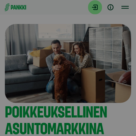
Siirry suoraan sisältöön
Artikkelit
POIKKEUKSELLINEN
ASUNTOMARKKINA