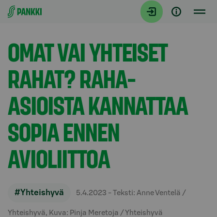
Siirry suoraan sisältöön
Artikkelit
OMAT VAI YHTEISET
RAHAT? RAHA-
ASIOISTA KANNATTAA
SOPIA ENNEN
AVIOLIITTOA
#Yhteishyvä
5.4.2023
- Teksti: Anne Ventelä /
Yhteishyvä, Kuva: Pinja Meretoja / Yhteishyvä