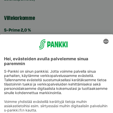
Viitekorkomme
S-Prime 2,0 %
Käyttöehdot
Tietosuoja
Saavutettavuusseloste