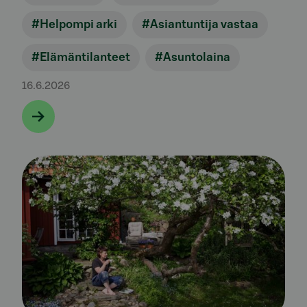
#Helpompi arki
#Asiantuntija vastaa
#Elämäntilanteet
#Asuntolaina
16.6.2026