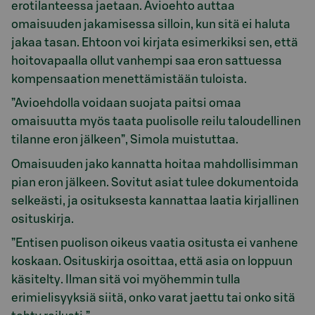
erotilanteessa jaetaan. Avioehto auttaa
omaisuuden jakamisessa silloin, kun sitä ei haluta
jakaa tasan. Ehtoon voi kirjata esimerkiksi sen, että
hoitovapaalla ollut vanhempi saa eron sattuessa
kompensaation menettämistään tuloista.
”Avioehdolla voidaan suojata paitsi omaa
omaisuutta myös taata puolisolle reilu taloudellinen
tilanne eron jälkeen”, Simola muistuttaa.
Omaisuuden jako kannatta hoitaa mahdollisimman
pian eron jälkeen. Sovitut asiat tulee dokumentoida
selkeästi, ja osituksesta kannattaa laatia kirjallinen
osituskirja.
”Entisen puolison oikeus vaatia ositusta ei vanhene
koskaan. Osituskirja osoittaa, että asia on loppuun
käsitelty. Ilman sitä voi myöhemmin tulla
erimielisyyksiä siitä, onko varat jaettu tai onko sitä