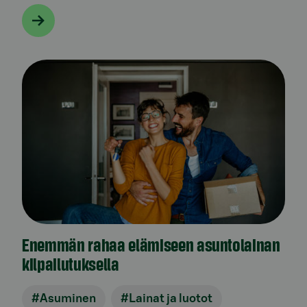
Enemmän rahaa elämiseen asuntolainan
kilpailutuksella
#Asuminen
#Lainat ja luotot