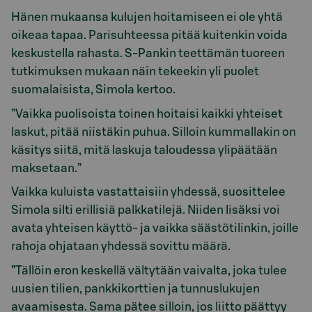
Hänen mukaansa kulujen hoitamiseen ei ole yhtä
oikeaa tapaa. Parisuhteessa pitää kuitenkin voida
keskustella rahasta. S-Pankin teettämän tuoreen
tutkimuksen mukaan näin tekeekin yli puolet
suomalaisista, Simola kertoo.
”Vaikka puolisoista toinen hoitaisi kaikki yhteiset
laskut, pitää niistäkin puhua. Silloin kummallakin on
käsitys siitä, mitä laskuja taloudessa ylipäätään
maksetaan.”
Vaikka kuluista vastattaisiin yhdessä, suosittelee
Simola silti erillisiä palkkatilejä. Niiden lisäksi voi
avata yhteisen käyttö- ja vaikka säästötilinkin, joille
rahoja ohjataan yhdessä sovittu määrä.
”Tällöin eron keskellä vältytään vaivalta, joka tulee
uusien tilien, pankkikorttien ja tunnuslukujen
avaamisesta. Sama pätee silloin, jos liitto päättyy