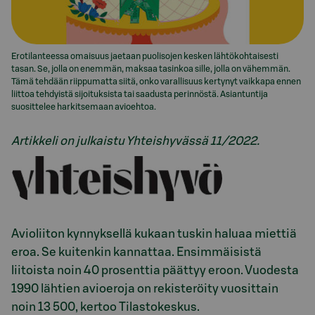
Erotilanteessa omaisuus jaetaan puolisojen kesken lähtökohtaisesti
tasan. Se, jolla on enemmän, maksaa tasinkoa sille, jolla on vähemmän.
Tämä tehdään riippumatta siitä, onko varallisuus kertynyt vaikkapa ennen
liittoa tehdyistä sijoituksista tai saadusta perinnöstä. Asiantuntija
suosittelee harkitsemaan avioehtoa.
Artikkeli on julkaistu Yhteishyvässä 11/2022.
Avioliiton kynnyksellä kukaan tuskin haluaa miettiä
eroa. Se kuitenkin kannattaa. Ensimmäisistä
liitoista noin 40 prosenttia päättyy eroon. Vuodesta
1990 lähtien avioeroja on rekisteröity vuosittain
noin 13 500, kertoo Tilastokeskus.