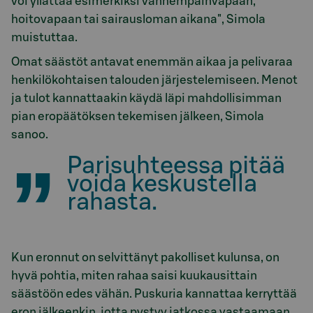
voi yllättää esimerkiksi vanhempainvapaan,
hoitovapaan tai sairausloman aikana", Simola
muistuttaa.
Omat säästöt antavat enemmän aikaa ja pelivaraa
henkilökohtaisen talouden järjestelemiseen. Menot
ja tulot kannattaakin käydä läpi mahdollisimman
pian eropäätöksen tekemisen jälkeen, Simola
sanoo.
Parisuhteessa pitää
voida keskustella
rahasta.
Kun eronnut on selvittänyt pakolliset kulunsa, on
hyvä pohtia, miten rahaa saisi kuukausittain
säästöön edes vähän. Puskuria kannattaa kerryttää
eron jälkeenkin, jotta pystyy jatkossa vastaamaan