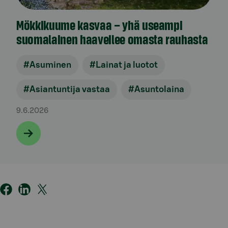
Mökkikuume kasvaa – yhä useampi
suomalainen haaveilee omasta rauhasta
#Asuminen
#Lainat ja luotot
#Asiantuntija vastaa
#Asuntolaina
9.6.2026