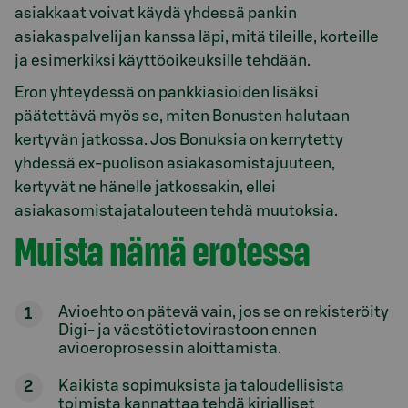
asiakkaat voivat käydä yhdessä pankin
asiakaspalvelijan kanssa läpi, mitä tileille, korteille
ja esimerkiksi käyttöoikeuksille tehdään.
Eron yhteydessä on pankkiasioiden lisäksi
päätettävä myös se, miten Bonusten halutaan
kertyvän jatkossa. Jos Bonuksia on kerrytetty
yhdessä ex-puolison asiakasomistajuuteen,
kertyvät ne hänelle jatkossakin, ellei
asiakasomistajatalouteen tehdä muutoksia.
Muista nämä erotessa
Avioehto on pätevä vain, jos se on rekisteröity
Digi- ja väestötietovirastoon ennen
avioeroprosessin aloittamista.
Kaikista sopimuksista ja taloudellisista
toimista kannattaa tehdä kirjalliset