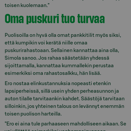
toisen kuolemaan.”
Oma puskuri tuo turvaa
Puolisoilla on hyvä olla omat pankkitilit myös siksi,
että kumpikin voi kerätä niille omaa
puskurirahastoaan. Sellainen kannattaa aina olla,
Simola sanoo. Jos rahaa säästetään yhdessä
sijoittamalla, kannattaa kummallekin perustaa
esimerkiksi oma rahastosalkku, hän lisää.
Ero nostaa elinkustannuksia nopeasti etenkin
lapsiperheissä, sillä usein yhden perheasunnon ja
auton tilalle tarvitaankin kahdet. Säästöjä tarvitaan
silloinkin, jos yhteinen talous on levännyt enemmän
toisen puolison harteilla.
”Ero ei aina tule parhaaseen mahdolliseen aikaan. Se