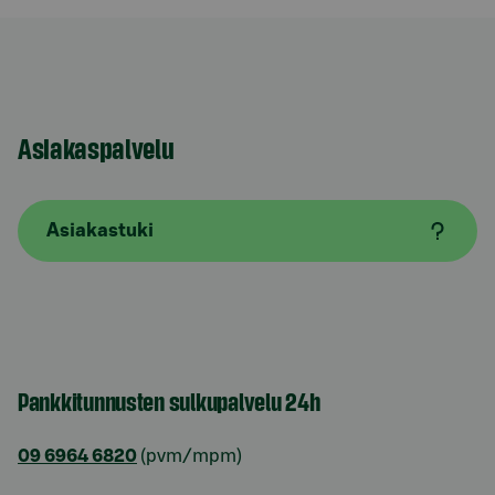
Asiakaspalvelu
Asiakastuki
Pankkitunnusten sulkupalvelu 24h
09 6964 6820
(pvm/mpm)