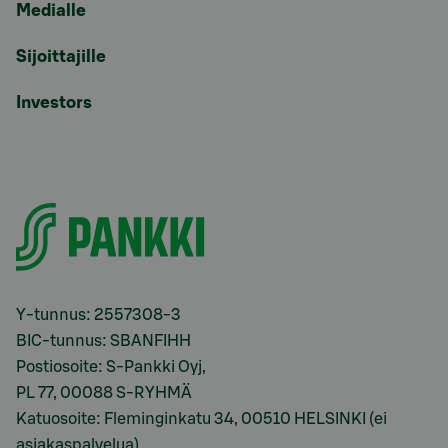
Medialle
Sijoittajille
Investors
Y-tunnus: 2557308-3
BIC-tunnus: SBANFIHH
Postiosoite: S-Pankki Oyj,
PL 77, 00088 S-RYHMÄ
Katuosoite: Fleminginkatu 34, 00510 HELSINKI (ei
asiakaspalvelua)