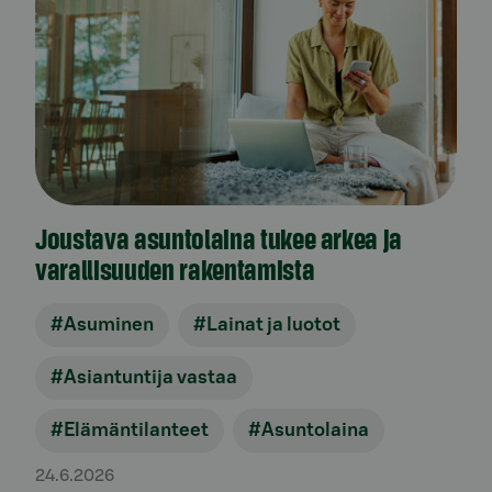
Joustava asuntolaina tukee arkea ja
varallisuuden rakentamista
#Asuminen
#Lainat ja luotot
#Asiantuntija vastaa
#Elämäntilanteet
#Asuntolaina
24.6.2026