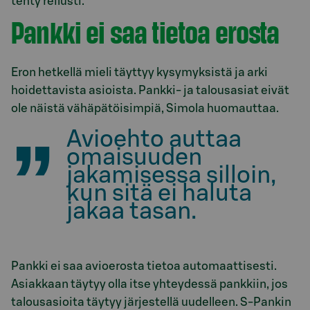
tehty reilusti.”
Pankki ei saa tietoa erosta
Eron hetkellä mieli täyttyy kysymyksistä ja arki
hoidettavista asioista. Pankki- ja talousasiat eivät
ole näistä vähäpätöisimpiä, Simola huomauttaa.
Avioehto auttaa
omaisuuden
jakamisessa silloin,
kun sitä ei haluta
jakaa tasan.
Pankki ei saa avioerosta tietoa automaattisesti.
Asiakkaan täytyy olla itse yhteydessä pankkiin, jos
talousasioita täytyy järjestellä uudelleen. S-Pankin