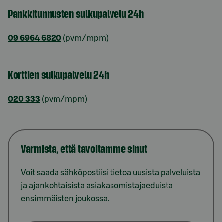
Pankkitunnusten sulkupalvelu 24h
09 6964 6820
(pvm/mpm)
Korttien sulkupalvelu 24h
020 333
(pvm/mpm)
Varmista, että tavoitamme sinut
Voit saada sähköpostiisi tietoa uusista palveluista
ja ajankohtaisista asiakasomistajaeduista
ensimmäisten joukossa.