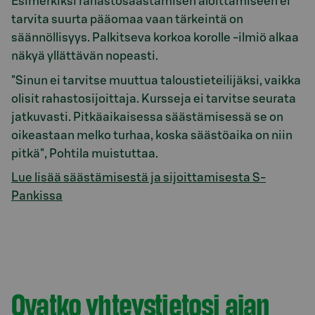
Esimerkiksi rahastosäästämisen aloittamiseen ei
tarvita suurta pääomaa vaan tärkeintä on
säännöllisyys. Palkitseva korkoa korolle -ilmiö alkaa
näkyä yllättävän nopeasti.
"Sinun ei tarvitse muuttua taloustieteilijäksi, vaikka
olisit rahastosijoittaja. Kursseja ei tarvitse seurata
jatkuvasti. Pitkäaikaisessa säästämisessä se on
oikeastaan melko turhaa, koska säästöaika on niin
pitkä", Pohtila muistuttaa.
Lue lisää säästämisestä ja sijoittamisesta S-
Pankissa
Ovatko yhteystietosi ajan