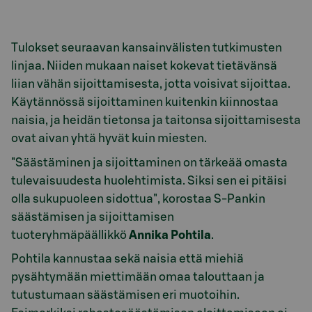
Tulokset seuraavan kansainvälisten tutkimusten
linjaa. Niiden mukaan naiset kokevat tietävänsä
liian vähän sijoittamisesta, jotta voisivat sijoittaa.
Käytännössä sijoittaminen kuitenkin kiinnostaa
naisia, ja heidän tietonsa ja taitonsa sijoittamisesta
ovat aivan yhtä hyvät kuin miesten.
"Säästäminen ja sijoittaminen on tärkeää omasta
tulevaisuudesta huolehtimista. Siksi sen ei pitäisi
olla sukupuoleen sidottua", korostaa S-Pankin
säästämisen ja sijoittamisen
tuoteryhmäpäällikkö
Annika Pohtila
.
Pohtila kannustaa sekä naisia että miehiä
pysähtymään miettimään omaa talouttaan ja
tutustumaan säästämisen eri muotoihin.