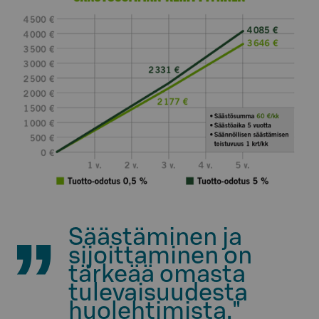
Säästäminen ja
sijoittaminen on
tärkeää omasta
tulevaisuudesta
huolehtimista."