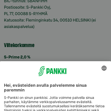
BIC-tunnus: SBANFIHH
Postiosoite: S-Pankki Oyj,
PL 77, 00088 S-RYHMÄ
Katuosoite: Fleminginkatu 34, 00510 HELSINKI (ei
asiakaspalvelua)
Viitekorkomme
S-Prime 2,0 %