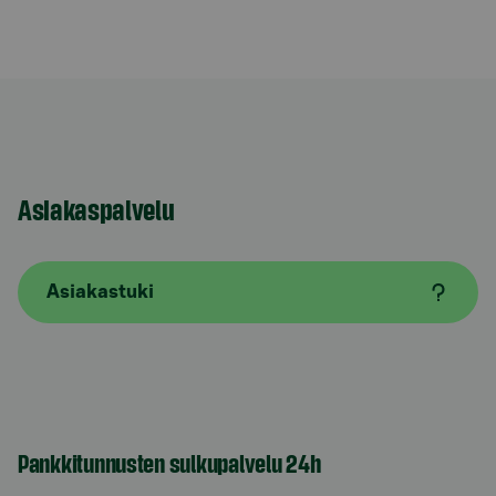
Asiakaspalvelu
Asiakastuki
Pankkitunnusten sulkupalvelu 24h