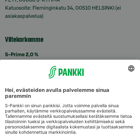
Katuosoite: Fleminginkatu 34, 00510 HELSINKI (ei
asiakaspalvelua)
Viitekorkomme
S-Prime 2,0 %
Käyttöehdot
Tietosuoja