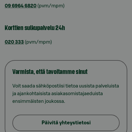
09 6964 6820
(pvm/mpm)
Korttien sulkupalvelu 24h
020 333
(pvm/mpm)
Varmista, että tavoitamme sinut
Voit saada sähköpostiisi tietoa uusista palveluista
ja ajankohtaisista asiakasomistajaeduista
ensimmäisten joukossa.
Päivitä yhteystietosi