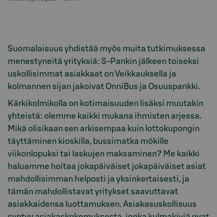
Suomalaisuus yhdistää myös muita tutkimuksessa
menestyneitä yrityksiä: S-Pankin jälkeen toiseksi
uskollisimmat asiakkaat on Veikkauksella ja
kolmannen sijan jakoivat OnniBus ja Osuuspankki.
Kärkikolmikolla on kotimaisuuden lisäksi muutakin
yhteistä: olemme kaikki mukana ihmisten arjessa.
Mikä olisikaan sen arkisempaa kuin lottokupongin
täyttäminen kioskilla, bussimatka mökille
viikonlopuksi tai laskujen maksaminen? Me kaikki
haluamme hoitaa jokapäiväiset jokapäiväiset asiat
mahdollisimman helposti ja yksinkertaisesti, ja
tämän mahdollistavat yritykset saavuttavat
asiakkaidensa luottamuksen. Asiakasuskollisuus
syntyy asiakaskokemuksesta, jonka kulmakiviä ovat