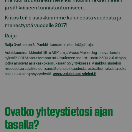
mahdollisuuksia esimerkiksi mobiilimaksamiseen
ja sähköiseen tunnistautumiseen.
Kiitos teille asiakkaamme kuluneesta vuodesta ja
menestystä vuodelle 2017!
Raija
Raija Gynther on S-Pankki-konsernin viestintäjohtaja.
Asiakkuusmarkkinointiliitto ASML:n ja Avaus Marketing Innovationsin
syksyllä 2016 toteuttamaan tutkimukseen osallistui noin 2 500 kuluttajaa,
jotka arvioivat asiakaskokemuksiaan 55 yrityksessä. Asiakkuusindeksi
muodostuu asiakkaiden suositteluhalukkuudesta, ostoaikomuksista sekä
asiakkuuksien pysyvyydestä.
www.asiakkuusindeksi.fi
Ovatko yhteystietosi ajan
tasalla?