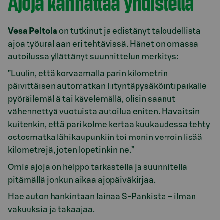
Ajoja kannattaa yhdistellä
Vesa Peltola
on tutkinut ja edistänyt taloudellista
ajoa työurallaan eri tehtävissä. Hänet on omassa
autoilussa yllättänyt suunnittelun merkitys:
”Luulin, että korvaamalla parin kilometrin
päivittäisen automatkan liityntäpysäköintipaikalle
pyöräilemällä tai kävelemällä, olisin saanut
vähennettyä vuotuista autoilua eniten. Havaitsin
kuitenkin, että pari kolme kertaa kuukaudessa tehty
ostosmatka lähikaupunkiin toi monin verroin lisää
kilometrejä, joten lopetinkin ne.”
Omia ajoja on helppo tarkastella ja suunnitella
pitämällä jonkun aikaa ajopäiväkirjaa.
Hae auton hankintaan lainaa S-Pankista – ilman
vakuuksia ja takaajaa.