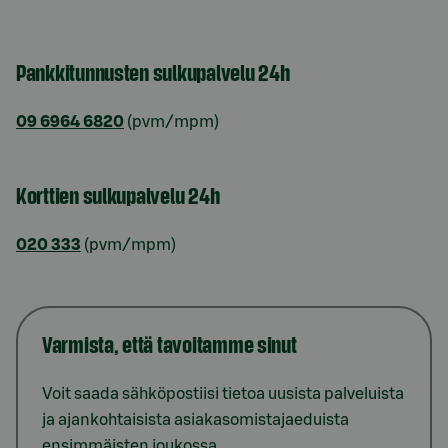
Pankkitunnusten sulkupalvelu 24h
09 6964 6820
(pvm/mpm)
Korttien sulkupalvelu 24h
020 333
(pvm/mpm)
Varmista, että tavoitamme sinut
Voit saada sähköpostiisi tietoa uusista palveluista
ja ajankohtaisista asiakasomistajaeduista
ensimmäisten joukossa.