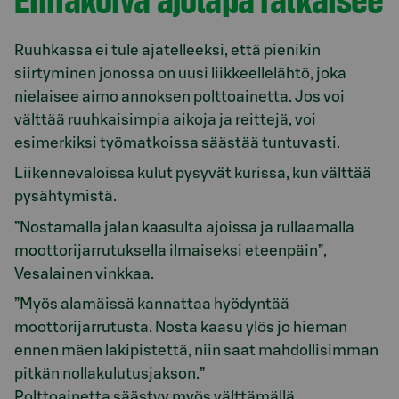
Ruuhkassa ei tule ajatelleeksi, että pienikin
siirtyminen jonossa on uusi liikkeellelähtö, joka
nielaisee aimo annoksen polttoainetta. Jos voi
välttää ruuhkaisimpia aikoja ja reittejä, voi
esimerkiksi työmatkoissa säästää tuntuvasti.
Liikennevaloissa kulut pysyvät kurissa, kun välttää
pysähtymistä.
”Nostamalla jalan kaasulta ajoissa ja rullaamalla
moottorijarrutuksella ilmaiseksi eteenpäin”,
Vesalainen vinkkaa.
”Myös alamäissä kannattaa hyödyntää
moottorijarrutusta. Nosta kaasu ylös jo hieman
ennen mäen lakipistettä, niin saat mahdollisimman
pitkän nollakulutusjakson.”
Polttoainetta säästyy myös välttämällä