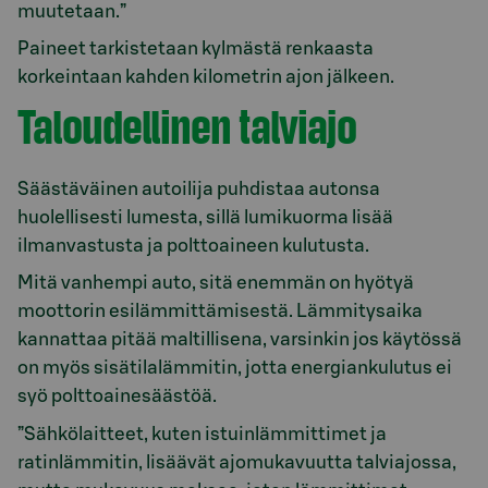
muutetaan.”
Paineet tarkistetaan kylmästä renkaasta
korkeintaan kahden kilometrin ajon jälkeen.
Taloudellinen talviajo
Säästäväinen autoilija puhdistaa autonsa
huolellisesti lumesta, sillä lumikuorma lisää
ilmanvastusta ja polttoaineen kulutusta.
Mitä vanhempi auto, sitä enemmän on hyötyä
moottorin esilämmittämisestä. Lämmitysaika
kannattaa pitää maltillisena, varsinkin jos käytössä
on myös sisätilalämmitin, jotta energiankulutus ei
syö polttoainesäästöä.
”Sähkölaitteet, kuten istuinlämmittimet ja
ratinlämmitin, lisäävät ajomukavuutta talviajossa,