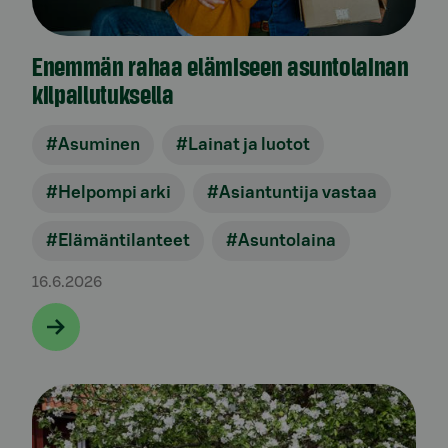
Enemmän rahaa elämiseen asuntolainan
kilpailutuksella
#Asuminen
#Lainat ja luotot
#Helpompi arki
#Asiantuntija vastaa
#Elämäntilanteet
#Asuntolaina
16.6.2026