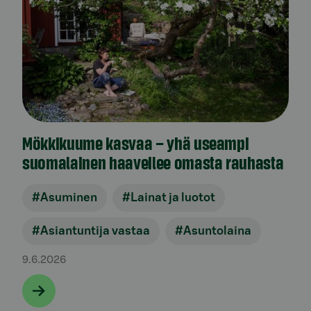
Mökkikuume kasvaa – yhä useampi
suomalainen haaveilee omasta rauhasta
#Asuminen
#Lainat ja luotot
#Asiantuntija vastaa
#Asuntolaina
9.6.2026