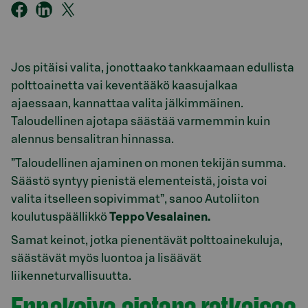
Jos pitäisi valita, jonottaako tankkaamaan edullista
polttoainetta vai keventääkö kaasujalkaa
ajaessaan, kannattaa valita jälkimmäinen.
Taloudellinen ajotapa säästää varmemmin kuin
alennus bensalitran hinnassa.
”Taloudellinen ajaminen on monen tekijän summa.
Säästö syntyy pienistä elementeistä, joista voi
valita itselleen sopivimmat”, sanoo Autoliiton
koulutuspäällikkö
Teppo Vesalainen.
Samat keinot, jotka pienentävät polttoainekuluja,
säästävät myös luontoa ja lisäävät
liikenneturvallisuutta.
Ennakoiva ajotapa ratkaisee