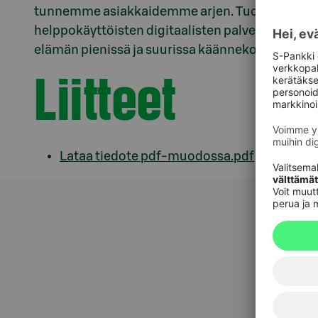
tunnemme asiakkaidemme arjen. Tuomme siihe
helppokäyttöisten digitaalisten palveluidemme
elämän pienissä ja suurissa käännekohdissa.
s-
Liitteet
Lataa tiedote pdf-muodossa.pdf
Asiak