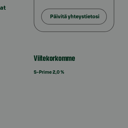
lat
Päivitä yhteystietosi
Viitekorkomme
S-Prime 2,0 %