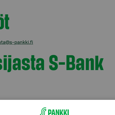
öt
nta@s-pankki.fi
isijasta S-Bank
Olemme olemassa siksi, että jokaisella olisi
eillä on yli kolme miljoonaa asiakasta ja