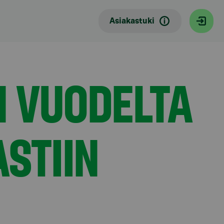
Asiakastuki
N VUODELTA
STIIN