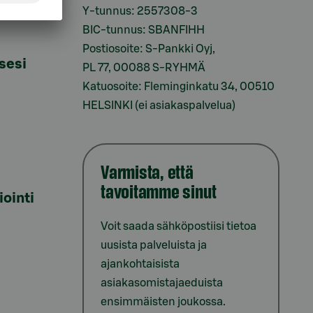
i
Y-tunnus: 2557308-3
BIC-tunnus: SBANFIHH
Postiosoite: S-Pankki Oyj,
sesi
PL 77, 00088 S-RYHMÄ
Katuosoite: Fleminginkatu 34, 00510
HELSINKI (ei asiakaspalvelua)
Varmista, että
tavoitamme sinut
iointi
Voit saada sähköpostiisi tietoa
uusista palveluista ja
ajankohtaisista
asiakasomistajaeduista
ensimmäisten joukossa.