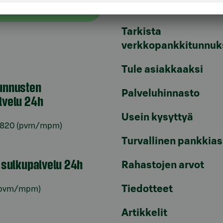
Päivitä asiakastietos
astuki
Tarkista
verkkopankkitunnuk
Tule asiakkaaksi
unnusten
Palveluhinnasto
lvelu 24h
Usein kysyttyä
6820
(pvm/mpm)
Turvallinen pankkias
n sulkupalvelu 24h
Rahastojen arvot
Tiedotteet
pvm/mpm)
Artikkelit