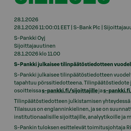
28.1.2026
28.1.2026 11:00:01 EET | S-Bank Plc | Sijoittajau
S-Pankki Oyj
Sijoittajauutinen
28.1.2026 klo 11.00
S-Pankki julkaisee tilinpäätöstiedotteen vuode
S-Pankki julkaisee tilinpäätöstiedotteen vuodelt
tapahtuu pörssitiedotteena. Tilinpäätöstiedote ja 
osoitteissa
s-pankki.fi/sijoittajille
ja
s-pankki.f
Tilinpäätöstiedotteen julkistamisen yhteydessä 
Tilaisuus on englanninkielinen, ja se on suunna
institutionaalisille sijoittajille, analyytikoille ja 
S-Pankin tuloksen esittelevät toimitusjohtaja Ri