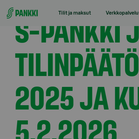
Siirry suoraan sisältöön
Etusivu
Tiedotteet
S-Pankki julkaisee tilinpää
S-PANKKI 
Tilit ja maksut
Verkkopalvelu
TILINPÄÄT
2025 JA K
5.2.2026