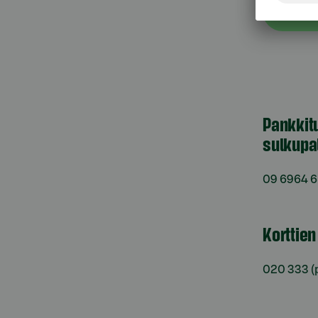
Asiak
Pankkit
sulkupa
09 6964 
Korttie
020 333
(