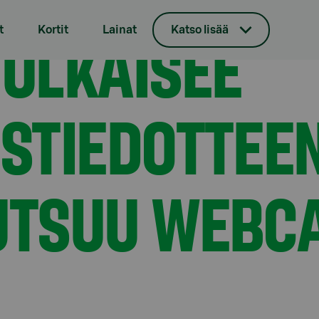
töstiedotteen vuodelta 2025 ja kutsuu webcastiin 5.2.2026
JULKAISEE
t
Kortit
Lainat
Katso lisää
ÖSTIEDOTTEE
UTSUU WEBCA