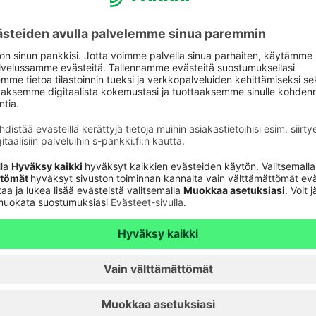
n helppoutta ja hyötyä muun muassa
 avulla. Täyden palvelun pankkina olemme tukena
pankki.fi
aspalvelu
Oikopolut