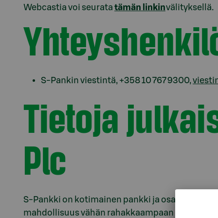
Webcastia voi seurata
tämän linkin
välityksellä.
Yhteyshenkil
S-Pankin viestintä, +358 10 767 9300,
viesti
Tietoja julka
Plc
S-Pankki on kotimainen pankki ja osa S-ryhmää. 
mahdollisuus vähän rahakkaampaan huomiseen. M