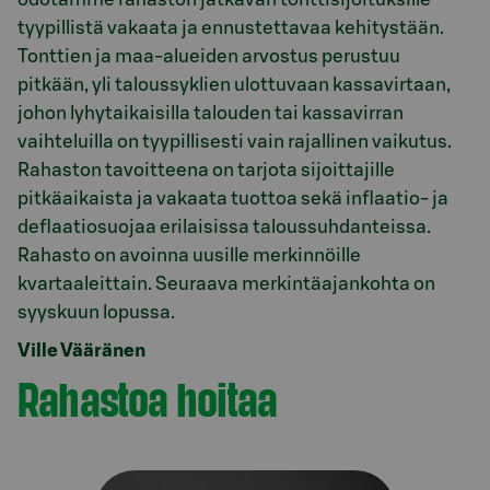
tyypillistä vakaata ja ennustettavaa kehitystään.
Tonttien ja maa-alueiden arvostus perustuu
pitkään, yli taloussyklien ulottuvaan kassavirtaan,
johon lyhytaikaisilla talouden tai kassavirran
vaihteluilla on tyypillisesti vain rajallinen vaikutus.
Rahaston tavoitteena on tarjota sijoittajille
pitkäaikaista ja vakaata tuottoa sekä inflaatio- ja
deflaatiosuojaa erilaisissa taloussuhdanteissa.
Rahasto on avoinna uusille merkinnöille
kvartaaleittain. Seuraava merkintäajankohta on
Ville Vääränen
Rahastoa hoitaa