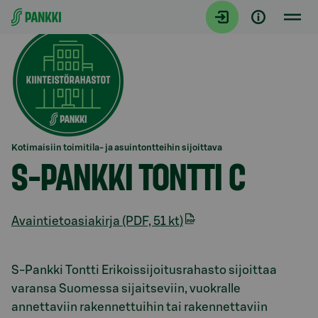
Siirry suoraan sisältöön
Kotimaisiin toimitila- ja asuintontteihin sijoittava
S-PANKKI TONTTI C
Avaintietoasiakirja (PDF, 51 kt)
Osio otsikolla Rahaston esittely
S-Pankki Tontti Erikoissijoitusrahasto sijoittaa
varansa Suomessa sijaitseviin, vuokralle
annettaviin rakennettuihin tai rakennettaviin