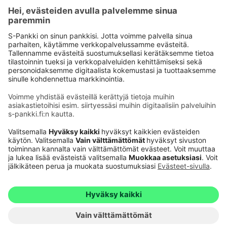
Käyttöehdot
Tietosuoja
Saavutettavuusseloste
Evästeet
Verkkopalvelujen käytön edellytykset
Ehdot ja muut asiakirjat
© S-Pankki
1