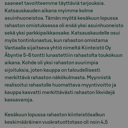
saaneet tavoitteemme täyttäviä tarjouksia.
Katsauskauden aikana myimme kolme
asuinhuoneistoa. Tämän myötä kesäkuun lopussa
rahaston omistuksessa oli enää yksi asuinhuoneisto
sekä yksi parkkipaikkaosake. Katsauskaudelle osui
myös tontinlunastus, kun rahaston omistama
Vantaalla sijaitseva yhtiö nimeltä Kiinteistö Oy
Åbyntie 5-6 tontti lunastettiin rahastolta toukokuun
aikana. Kohde oli yksi rahaston suurimpia
sijoituksia, joten kauppa on taloudellisesti
merkittävä rahaston näkökulmasta. Myynnistä
realisoitui rahastolle huomattava myyntivoitto ja
kauppa kasvatti merkittävästi rahaston likvidejä
kassavaroja.
Kesäkuun lopussa rahaston kiinteistösalkun
keskimääräinen vuokratuottotaso oli noin 4,5