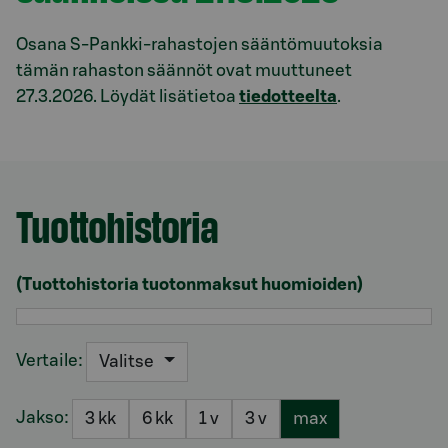
Osana S-Pankki-rahastojen sääntömuutoksia
tämän rahaston säännöt ovat muuttuneet
27.3.2026. Löydät lisätietoa
tiedotteelta
.
Tuottohistoria
Osio otsikolla Tuottohistoria
(Tuottohistoria tuotonmaksut huomioiden)
Vertaile:
Valitse
Jakso:
3 kk
6 kk
1 v
3 v
max