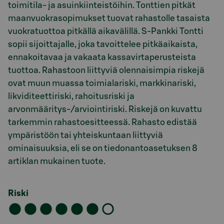
toimitila- ja asuinkiinteistöihin. Tonttien pitkät
maanvuokrasopimukset tuovat rahastolle tasaista
vuokratuottoa pitkällä aikavälillä. S-Pankki Tontti
sopii sijoittajalle, joka tavoittelee pitkäaikaista,
ennakoitavaa ja vakaata kassavirtaperusteista
tuottoa. Rahastoon liittyviä olennaisimpia riskejä
ovat muun muassa toimialariski, markkinariski,
likviditeettiriski, rahoitusriski ja
arvonmääritys-/arviointiriski. Riskejä on kuvattu
tarkemmin rahastoesitteessä. Rahasto edistää
ympäristöön tai yhteiskuntaan liittyviä
ominaisuuksia, eli se on tiedonantoasetuksen 8
artiklan mukainen tuote.
Riski