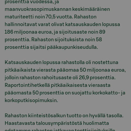
prosenttia vuodessa, ja
maanvuokrasopimuskannan keskimääräinen
maturiteetti noin 70,5 vuotta. Rahaston
hallinnoitavat varat olivat katsauskauden lopussa
186 miljoonaa euroa, ja sijoitusaste noin 89
prosenttia. Rahaston sijoituksista noin 58
prosenttia sijaitsi pääkaupunkiseudulla.
Katsauskauden lopussa rahastolla oli nostettuna
pitkäaikaista vierasta pääomaa 50 miljoonaa euroa,
jolloin rahaston rahoitusaste oli 26,9 prosenttia.
Raportointihetkellä pitkäaikaisesta vieraasta
pääomasta 50 prosenttia on suojattu korkokatto- ja
korkoputkisopimuksin.
Rahaston kiinteistösalkun tuotto on hyvällä tasolla.
Haastavasta talousympäristöstä huolimatta
odotamme rahaston jatkavan tonttisijoituksille