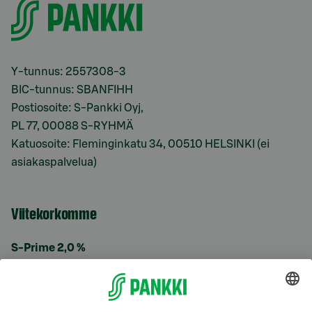
Y-tunnus: 2557308-3
BIC-tunnus: SBANFIHH
Postiosoite: S-Pankki Oyj,
PL 77, 00088 S-RYHMÄ
Katuosoite: Fleminginkatu 34, 00510 HELSINKI (ei
asiakaspalvelua)
Viitekorkomme
S-Prime 2,0 %