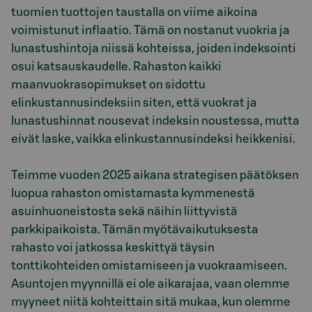
tuomien tuottojen taustalla on viime aikoina
voimistunut inflaatio. Tämä on nostanut vuokria ja
lunastushintoja niissä kohteissa, joiden indeksointi
osui katsauskaudelle. Rahaston kaikki
maanvuokrasopimukset on sidottu
elinkustannusindeksiin siten, että vuokrat ja
lunastushinnat nousevat indeksin noustessa, mutta
eivät laske, vaikka elinkustannusindeksi heikkenisi.
Teimme vuoden 2025 aikana strategisen päätöksen
luopua rahaston omistamasta kymmenestä
asuinhuoneistosta sekä näihin liittyvistä
parkkipaikoista. Tämän myötävaikutuksesta
rahasto voi jatkossa keskittyä täysin
tonttikohteiden omistamiseen ja vuokraamiseen.
Asuntojen myynnillä ei ole aikarajaa, vaan olemme
myyneet niitä kohteittain sitä mukaa, kun olemme