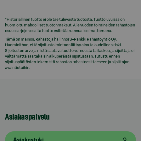
*Historiallinen tuotto ei ole tae tulevasta tuotosta. Tuottoluvuissa on
huomioitu mahdolliset tuotonmaksut. Alle vuoden toimineiden rahastojen
osuussarjojen osalta tuotto esitetään annualisoimattomana.
Tämä on mainos. Rahastoja hallinnoi S-Pankki Rahastoyhtiö Oy.
Huomioithan, että sijoitustoimintaan liittyy aina taloudellinen riski.
Sijoitusten arvo ja niistä saatava tuotto voi nousta tai laskea, ja sijoittaja ei
välttämättä saa takaisin alkuperäistä sijoitustaan. Tutustu ennen
sijoituspäätösten tekemistä rahaston rahastoesitteeseen ja sijoittajan
avaintietoihin.
Asiakaspalvelu
Asiakastuki