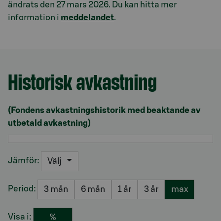
ändrats den 27 mars 2026. Du kan hitta mer
information i
meddelandet
.
Historisk avkastning
Avsnitt med titel Historisk avkastning
(Fondens avkastningshistorik med beaktande av
utbetald avkastning)
Jämför:
Välj
Period:
3 mån
6 mån
1 år
3 år
max
Visa i:
%