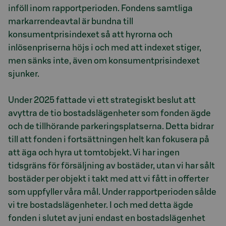
inföll inom rapportperioden. Fondens samtliga
markarrendeavtal är bundna till
konsumentprisindexet så att hyrorna och
inlösenpriserna höjs i och med att indexet stiger,
men sänks inte, även om konsumentprisindexet
sjunker.
Under 2025 fattade vi ett strategiskt beslut att
avyttra de tio bostadslägenheter som fonden ägde
och de tillhörande parkeringsplatserna. Detta bidrar
till att fonden i fortsättningen helt kan fokusera på
att äga och hyra ut tomtobjekt. Vi har ingen
tidsgräns för försäljning av bostäder, utan vi har sålt
bostäder per objekt i takt med att vi fått in offerter
som uppfyller våra mål. Under rapportperioden sålde
vi tre bostadslägenheter. I och med detta ägde
fonden i slutet av juni endast en bostadslägenhet