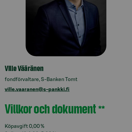
Ville Vääränen
fondförvaltare, S-Banken Tomt
ville.vaaranen@s-pankki.fi
Villkor och dokument
**
Avsnitt med titel Villkor och dokument
Köpavgift 0,00 %