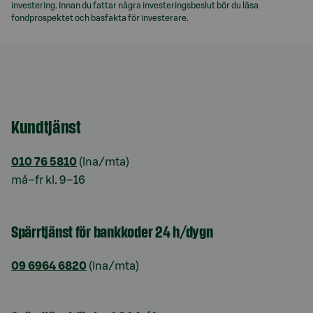
investering. Innan du fattar några investeringsbeslut bör du läsa
fondprospektet och basfakta för investerare.
Kundtjänst
010 76 5810
(lna/mta)
må–fr kl. 9–16
Spärrtjänst för bankkoder 24 h/dygn
09 6964 6820
(lna/mta)