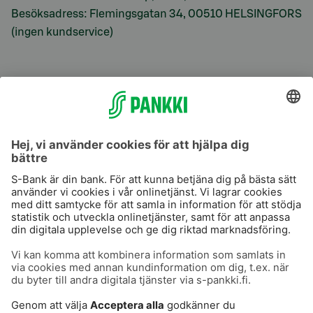
Besöksadress: Flemingsgatan 34, 00510 HELSINGFORS
(ingen kundservice)
S-Prime
S-Prime 2,0 %
Användarvillkor
Dataskydd