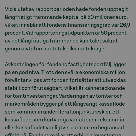
Vid slutet av rapportperioden hade fonden upptagit
långfristigt främmande kapital på 50 miljoner euro,
vilket innebär att fondens finansieringsgrad var 26,9
procent. Vid rapporteringstidpunkten är 50 procent
av det långfristiga främmande kapitalet säkrat
genom avtal om räntetak eller räntekrage.
Avkastningen för fondens fastighetsportfölj ligger
på en god nivå. Trots den svåra ekonomiska miljön
förväntar vi oss att fonden fortsätter att utvecklas
stabilt och förutsägbart, vilket är kännetecknande
för tomtinvesteringar. Värderingen av tomter och
markområden bygger på ett långvarigt kassaflöde
som kommer in under flera konjunkturcykler, ett
kassaflöde som kortvariga variationer i ekonomin
eller kassaflödet vanligtvis bara har en begränsad
effekt på. Fondens mål är att erbjuda investerare