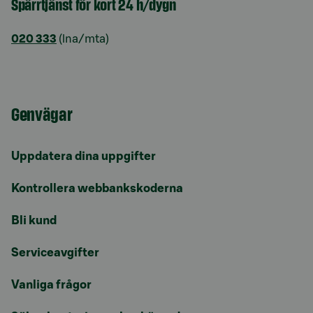
Spärrtjänst för kort 24 h/dygn
020 333
(lna/mta)
Genvägar
Uppdatera dina uppgifter
Kontrollera webbankskoderna
Bli kund
Serviceavgifter
Vanliga frågor