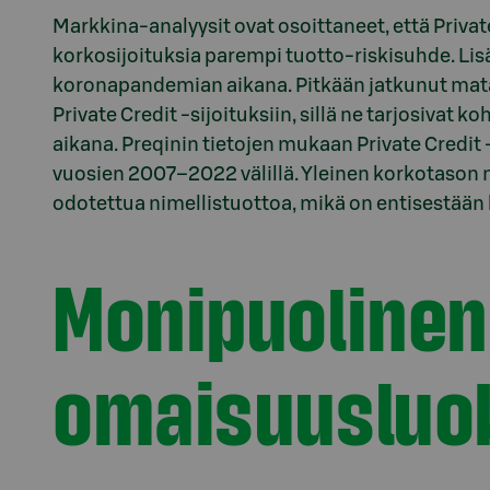
Markkina-analyysit ovat osoittaneet, että Private 
korkosijoituksia parempi tuotto-riskisuhde. Lis
koronapandemian aikana. Pitkään jatkunut mata
Private Credit -sijoituksiin, sillä ne tarjosivat
aikana. Preqinin tietojen mukaan Private Credit 
vuosien 2007–2022 välillä. Yleinen korkotason 
odotettua nimellistuottoa, mikä on entisestään 
Monipuolinen
omaisuusluo