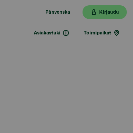
På svenska
Kirjaudu
Asiakastuki
Toimipaikat