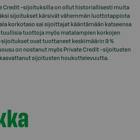
Credit -sijoituksilla on ollut historiallisesti muita
äksi sijoitukset kärsivät vähemmän luottotappiota
la korkotaso sai sijoittajat kääntämään katseensa
 kohtuullisia tuottoja myös matalampien korkojen
-sijoitukset ovat tuottaneet keskimäärin 9 %
nousu on nostanut myös Private Credit -sijoitusten
kasvattanut sijoitusten houkuttelevuutta.
kka