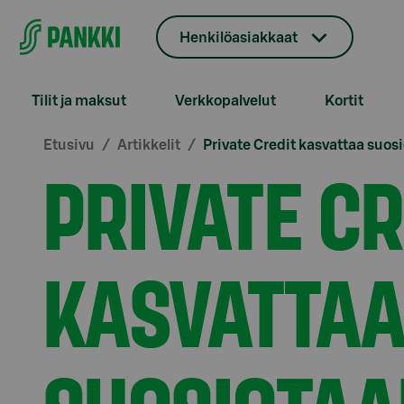
Siirry suoraan sisältöön
Henkilöasiakkaat
Tilit ja maksut
Verkkopalvelut
Kortit
Etusivu
Artikkelit
Private Credit kasvattaa suos
PRIVATE CR
KASVATTA