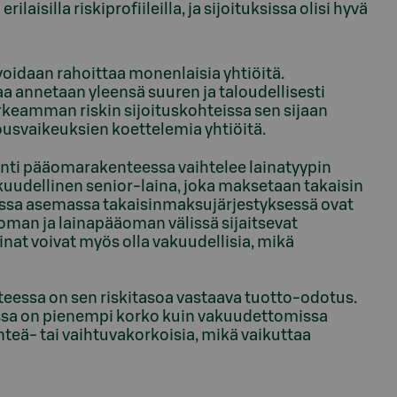
rilaisilla riskiprofiileilla, ja sijoituksissa olisi hyvä
 voidaan rahoittaa monenlaisia yhtiöitä.
a annetaan yleensä suuren ja taloudellisesti
rkeamman riskin sijoituskohteissa sen sijaan
lousvaikeuksien koettelemia yhtiöitä.
ainti pääomarakenteessa vaihtelee lainatyypin
kuudellinen senior-laina, joka maksetaan takaisin
sa asemassa takaisinmaksujärjestyksessä ovat
man ja lainapääoman välissä sijaitsevat
inat voivat myös olla vakuudellisia, mikä
hteessa on sen riskitasoa vastaava tuotto-odotus.
issa on pienempi korko kuin vakuudettomissa
iinteä- tai vaihtuvakorkoisia, mikä vaikuttaa