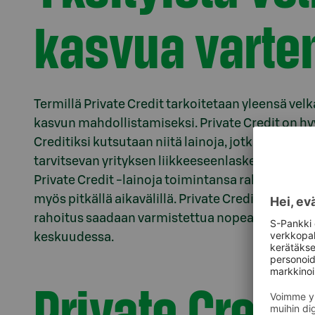
kasvua varte
Termillä Private Credit tarkoitetaan yleensä vel
kasvun mahdollistamiseksi. Private Credit on hyvi
Creditiksi kutsutaan niitä lainoja, jotka saadaa
tarvitsevan yrityksen liikkeeseenlaskemien jouk
Private Credit -lainoja toimintansa rahoittamise
myös pitkällä aikavälillä. Private Credit -laina
rahoitus saadaan varmistettua nopeammin, mikä 
keskuudessa.
Private Credit