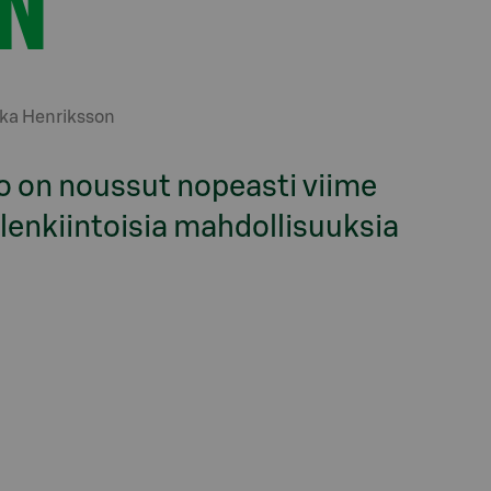
N
ika Henriksson
io on noussut nopeasti viime
elenkiintoisia mahdollisuuksia