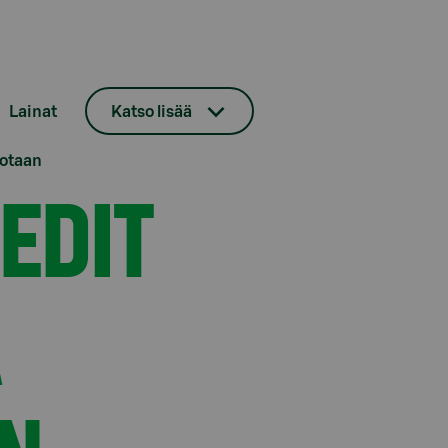
Lainat
Katso lisää
iotaan
EDIT
A