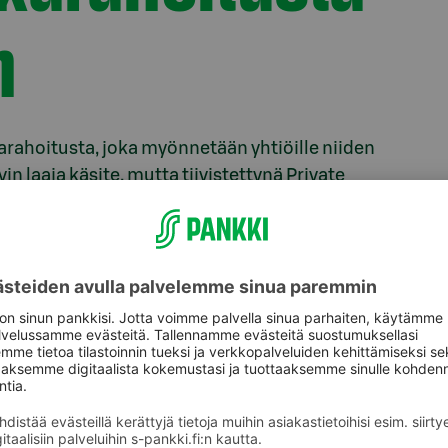
n
karahoitusta, joka myönnetään yhtiöille niiden
n laaja käsite, mutta tiivistettynä Private
n muualta kuin pankkien tai esimerkiksi rahoitusta
kovelkakirjojen kautta. Yhä useampi yhtiö suosii
ssa, ja tämän trendin uskotaan siivittävän kasvua
t pystytään usein neuvottelemaan joustavammin ja
lisää lainojen suosiota myös lainanottajien
 tarjoaa