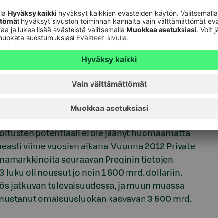
ollisuuksia
lisuuden hajauttaa salkkuaan perinteisten osake- ja
ijoitusten potentiaali ei ole jäänyt huomaamatta
nopeasti viime vuosien aikana. Vuonna 2012 Private
mamarkkinoita seuraavan Preqinin tietojen
uku oli noussut jo noin 1 600 mrd. dollariin.
yös jatkuvan tulevaisuudessa, ja muun muassa
nnustanut omaisuusluokan kasvavan 3 500 mrd.