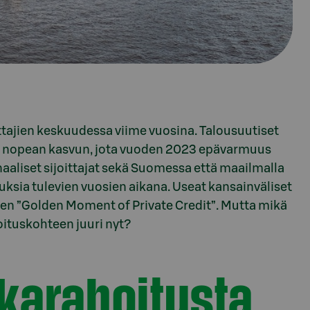
ittajien keskuudessa viime vuosina. Talousuutiset
sen nopean kasvun, jota vuoden 2023 epävarmuus
onaaliset sijoittajat sekä Suomessa että maailmalla
tuksia tulevien vuosien aikana. Useat kansainväliset
een ”Golden Moment of Private Credit”. Mutta mikä
joituskohteen juuri nyt?
lkarahoitusta