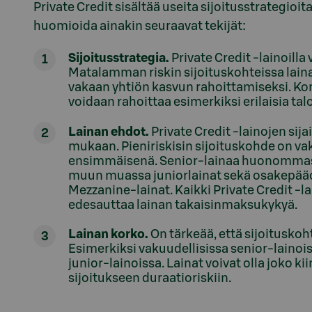
Private Credit sisältää useita sijoitusstrategioita e
huomioida ainakin seuraavat tekijät:
Sijoitusstrategia.
Private Credit -lainoilla
Matalamman riskin sijoituskohteissa laina
vakaan yhtiön kasvun rahoittamiseksi. Ko
voidaan rahoittaa esimerkiksi erilaisia ta
Lainan ehdot.
Private Credit -lainojen sij
mukaan. Pieniriskisin sijoituskohde on va
ensimmäisenä. Senior-lainaa huonommas
muun muassa juniorlainat sekä osakepääo
Mezzanine-lainat. Kaikki Private Credit -la
edesauttaa lainan takaisinmaksukykyä.
Lainan korko.
On tärkeää, että sijoitusko
Esimerkiksi vakuudellisissa senior-laino
junior-lainoissa. Lainat voivat olla joko k
sijoitukseen duraatioriskiin.