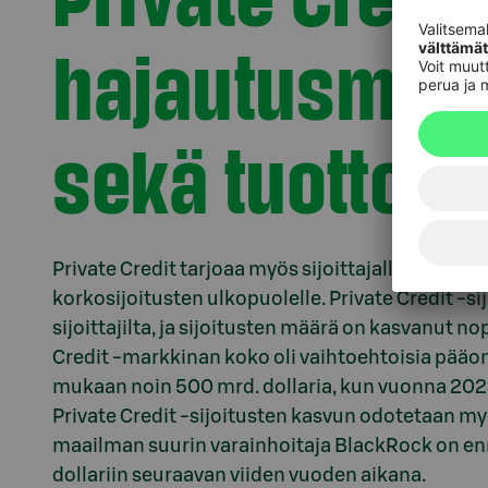
hajautusmahd
sekä tuottoja
Private Credit tarjoaa myös sijoittajalle mahdol
korkosijoitusten ulkopuolelle. Private Credit -s
sijoittajilta, ja sijoitusten määrä on kasvanut 
Credit -markkinan koko oli vaihtoehtoisia pääo
mukaan noin 500 mrd. dollaria, kun vuonna 2023 l
Private Credit -sijoitusten kasvun odotetaan m
maailman suurin varainhoitaja BlackRock on e
dollariin seuraavan viiden vuoden aikana.