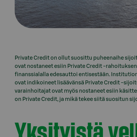
Private Credit on ollut suosittu puheenaihe sijo
ovat nostaneet esiin Private Credit -rahoituk
finanssialalla edesauttoi entisestään. Instituti
ovat indikoineet lisäävänsä Private Credit -sijoi
varainhoitajat ovat myös nostaneet esiin käsitt
on Private Credit, ja mikä tekee siitä suositun si
Yksityistä ve