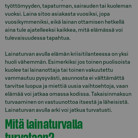
työttömyyden, tapaturman, sairauden tai kuoleman
vuoksi. Laina sitoo asiakasta vuosiksi, jopa
vuosikymmeniksi, eikä lainan ottamisen hetkellä
aina tule ajatelleeksi kaikkea, mitä elämässä voi
tulevaisuudessa tapahtua.
Lainaturvan avulla elämän kriisitilanteessa on yksi
huoli vähemmän. Esimerkiksi jos toinen puolisoista
kuolee tai lainanottaja tai toinen vakuutettu
vammautuu pysyvästi, asunnosta ei välttämättä
tarvitse luopua ja miettiä uusia vaihtoehtoja, vaan
elämää voi jatkaa omassa kodissa. Takaisinmaksun
turvaaminen on vastuunottoa itsestä ja läheisistä.
Lainaturvan avulla arki voi jatkua turvatusti.
Mitä lainaturvalla
turvataan?