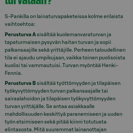
S-Pankilla on lainaturvapaketeissa kolme erilaista
vaihtoehtoa:
Perusturva A
sisältää kuolemanvaraturvan ja
tapaturmaisen pysyvän haitan turvan ja sopii
palkansaajille sekä yrittäjille. Perheen taloudellinen
tila ei ajaudu umpikujaan, vaikka toinen puolisoista
kuolisi tai vammautuisi. Turvan myöntää Henki-
Fennia.
Perusturva B
sisältää työttömyyden ja tilapäisen
työkyvyttömyyden turvan palkansaajalle tai
sairaalahoidon ja tilapäisen työkyvyttömyyden
turvan yrittäjälle. Se antaa asiakkaalle
mahdollisuuden keskittyä paranemiseen ja uuden
työn etsimiseen sekä pitää kiinni totutusta
elintasosta. Mitä suuremmat lainanottajan