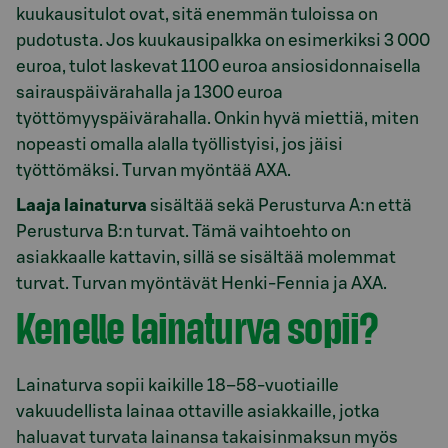
kuukausitulot ovat, sitä enemmän tuloissa on
pudotusta. Jos kuukausipalkka on esimerkiksi 3 000
euroa, tulot laskevat 1100 euroa ansiosidonnaisella
sairauspäivärahalla ja 1300 euroa
työttömyyspäivärahalla. Onkin hyvä miettiä, miten
nopeasti omalla alalla työllistyisi, jos jäisi
työttömäksi. Turvan myöntää AXA.
Laaja lainaturva
sisältää sekä Perusturva A:n että
Perusturva B:n turvat. Tämä vaihtoehto on
asiakkaalle kattavin, sillä se sisältää molemmat
turvat. Turvan myöntävät Henki-Fennia ja AXA.
Kenelle lainaturva sopii?
Lainaturva sopii kaikille 18–58-vuotiaille
vakuudellista lainaa ottaville asiakkaille, jotka
haluavat turvata lainansa takaisinmaksun myös