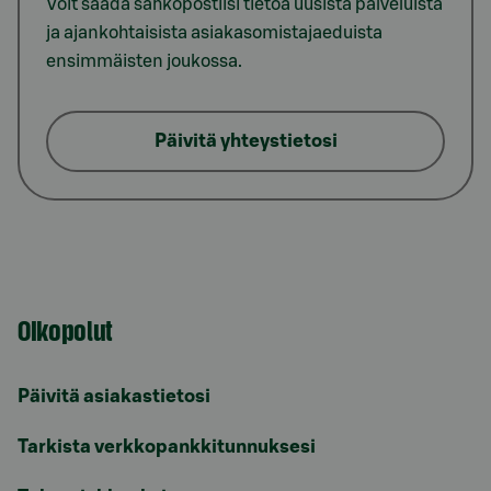
Voit saada sähköpostiisi tietoa uusista palveluista
ja ajankohtaisista asiakasomistajaeduista
ensimmäisten joukossa.
Päivitä yhteystietosi
Oikopolut
Päivitä asiakastietosi
Tarkista verkkopankkitunnuksesi