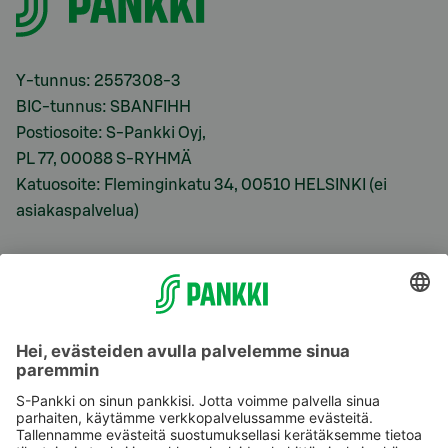
Y-tunnus: 2557308-3
BIC-tunnus: SBANFIHH
Postiosoite: S-Pankki Oyj,
PL 77, 00088 S-RYHMÄ
Katuosoite: Fleminginkatu 34, 00510 HELSINKI (ei
asiakaspalvelua)
Viitekorkomme
S-Prime 2,0 %