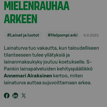
MIELENRAUHAA
ARKEEN
#Lainat ja luotot
#Helpompi arki
6.9.2023
Lainaturva tuo vakautta, kun taloudelliseen
tilanteeseen tulee yllätyksiä ja
lainanmaksukyky joutuu koetukselle. S-
Pankin lainapalveluiden kehityspäällikkö
Annemari Airaksinen
kertoo, miten
lainaturva auttaa sujuvoittamaan arkea.