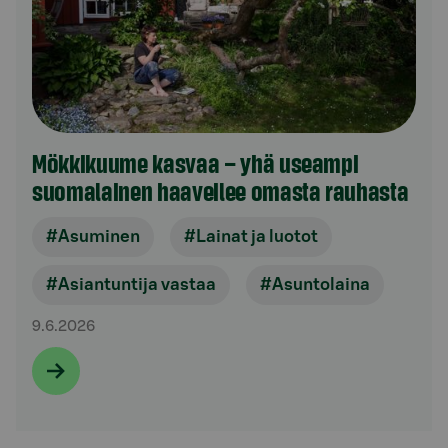
Mökkikuume kasvaa – yhä useampi
suomalainen haaveilee omasta rauhasta
#Asuminen
#Lainat ja luotot
#Asiantuntija vastaa
#Asuntolaina
9.6.2026