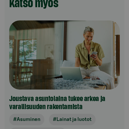
Katso myös
Joustava asuntolaina tukee arkea ja
varallisuuden rakentamista
#Asuminen
#Lainat ja luotot