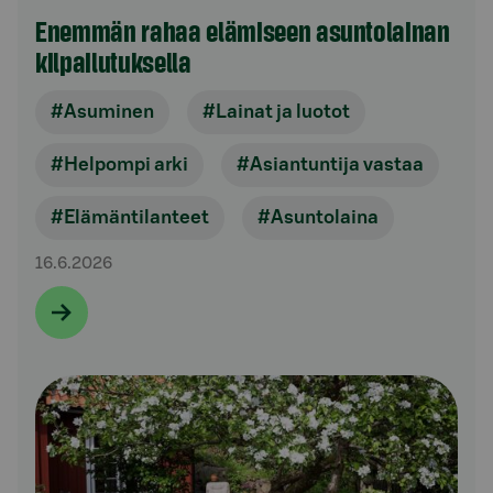
Enemmän rahaa elämiseen asuntolainan
kilpailutuksella
#Asuminen
#Lainat ja luotot
#Helpompi arki
#Asiantuntija vastaa
#Elämäntilanteet
#Asuntolaina
16.6.2026