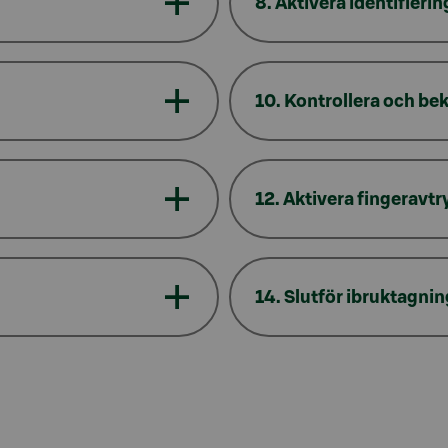
8. Aktivera identifierin
10. Kontrollera och 
12. Aktivera fingeravt
14. Slutför ibruktagni