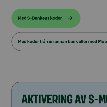
Med S-Bankens koder
Med koder från en annan bank eller med Mobi
AKTIVERING AV S-M