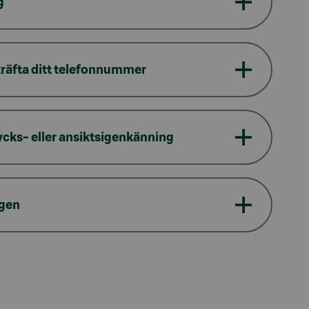
g
bekräfta ditt telefonnummer
rycks- eller ansiktsigenkänning
ngen