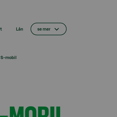
t
Lån
se mer
k S-mobil
S-MOBIL