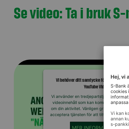
Se video: Ta i bruk 
Vi behöver ditt samtycke för att ladda tjä
YouTube Video!
Vi använder en tredjepartstjänst för att 
videoinnehåll som kan komma att samla 
om din aktivitet. Vänligen granska detalj
acceptera tjänsten för att titta på den här
MER INFORMATION