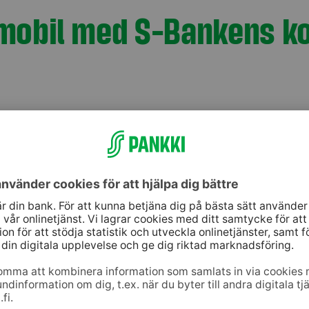
S-mobil med S-Bankens k
nsten
bädda in
in data
erna och
 videon.