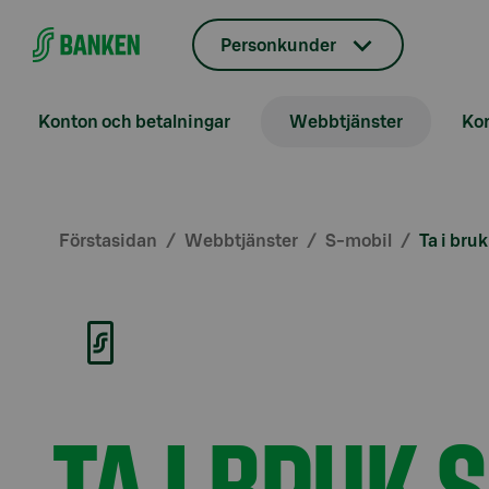
Gå direkt till innehållet
Personkunder
Konton och betalningar
Webbtjänster
Kor
Förstasidan
Webbtjänster
S-mobil
Ta i bru
TA I BRUK 