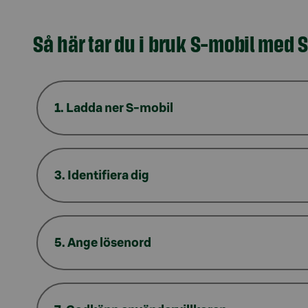
Så här tar du i bruk S-mobil med
Model.AnchorLinkTargetDescription #s-ban
1. Ladda ner S-mobil
3. Identifiera dig
5. Ange lösenord