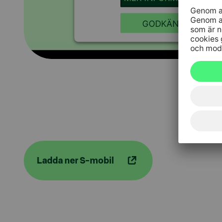
GODKÄNN
Ladda ner S-mobil